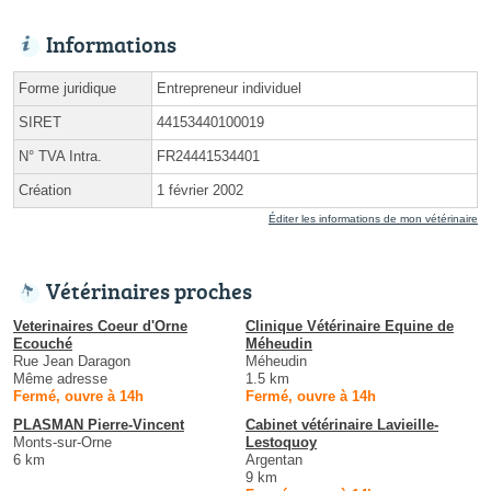
Informations
Forme juridique
Entrepreneur individuel
SIRET
44153440100019
N° TVA Intra.
FR24441534401
Création
1 février 2002
Éditer les informations de mon vétérinaire
Vétérinaires proches
Veterinaires Coeur d'Orne
Clinique Vétérinaire Equine de
Ecouché
Méheudin
Rue Jean Daragon
Méheudin
Même adresse
1.5 km
Fermé, ouvre à 14h
Fermé, ouvre à 14h
PLASMAN Pierre-Vincent
Cabinet vétérinaire Lavieille-
Monts-sur-Orne
Lestoquoy
6 km
Argentan
9 km