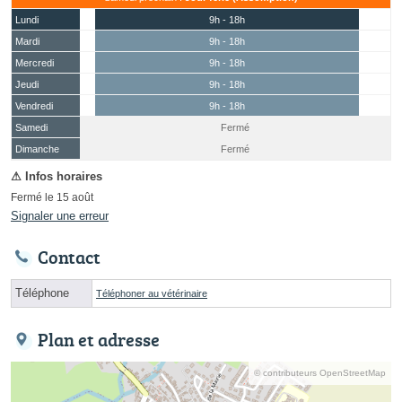
Lundi
9h - 18h
Mardi
9h - 18h
Mercredi
9h - 18h
Jeudi
9h - 18h
Vendredi
9h - 18h
Samedi
Fermé
(15 août)
Dimanche
Fermé
Fermé le 15 août
Signaler une erreur
Contact
Téléphone
Téléphoner au vétérinaire
Plan et adresse
© contributeurs OpenStreetMap