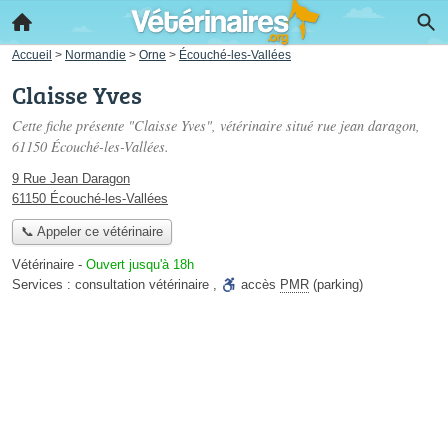
Accueil
>
Normandie
>
Orne
>
Écouché-les-Vallées
Claisse Yves
Cette fiche présente "Claisse Yves", vétérinaire situé
rue jean daragon
,
61150 Écouché-les-Vallées.
9 Rue Jean Daragon
61150 Écouché-les-Vallées
📞 Appeler ce vétérinaire
Vétérinaire
-
Ouvert jusqu'à 18h
Services :
consultation vétérinaire
,
accès
PMR
(parking)