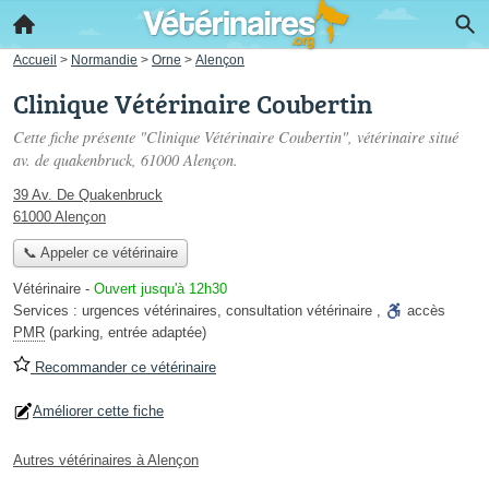
Accueil
>
Normandie
>
Orne
>
Alençon
Clinique Vétérinaire Coubertin
Cette fiche présente "Clinique Vétérinaire Coubertin", vétérinaire situé
av. de quakenbruck
, 61000 Alençon.
39 Av. De Quakenbruck
61000 Alençon
📞 Appeler ce vétérinaire
Vétérinaire
-
Ouvert jusqu'à 12h30
Services :
urgences vétérinaires
,
consultation vétérinaire
,
accès
PMR
(parking, entrée adaptée)
Recommander ce vétérinaire
Améliorer cette fiche
Autres vétérinaires à Alençon