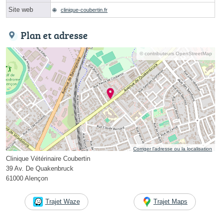
Site web
clinique-coubertin.fr
Plan et adresse
© contributeurs OpenStreetMap
Corriger l’adresse ou la localisation
Clinique Vétérinaire Coubertin
39 Av. De Quakenbruck
61000 Alençon
Trajet Waze
Trajet Maps