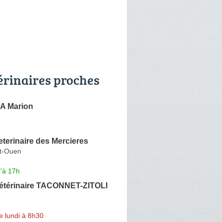
érinaires proches
 Marion
eterinaire des Mercieres
nt-Ouen
'à 17h
Vétérinaire TACONNET-ZITOLI
e lundi à 8h30