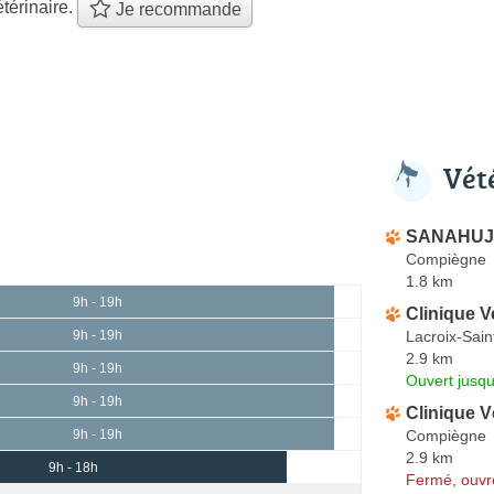
térinaire.
Je recommande
Vét
SANAHUJA
Compiègne
1.8 km
9h - 19h
Clinique V
Lacroix-Sai
9h - 19h
2.9 km
9h - 19h
Ouvert jusqu
9h - 19h
Clinique 
Compiègne
9h - 19h
2.9 km
9h - 18h
Fermé, ouvr