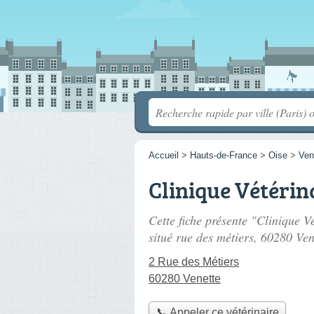
Accueil
>
Hauts-de-France
>
Oise
>
Ven
Clinique Vétérina
Cette fiche présente "Clinique Vé
situé
rue des métiers
, 60280 Ven
2 Rue des Métiers
60280 Venette
📞 Appeler ce vétérinaire