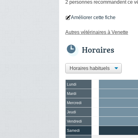
2 personnes
recommandent
ce vé
Améliorer cette fiche
Autres vétérinaires à Venette
Horaires
Lundi
Mardi
Mercredi
Jeudi
Vendredi
Samedi