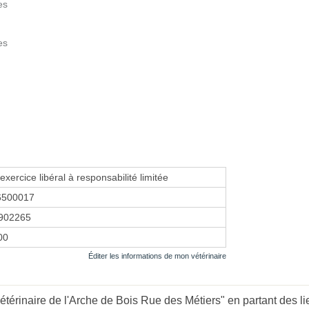
es
es
exercice libéral à responsabilité limitée
6500017
902265
00
Éditer les informations de mon vétérinaire
térinaire de l'Arche de Bois Rue des Métiers" en partant des li