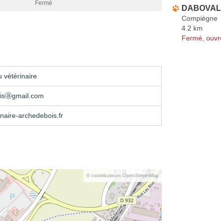
Fermé
DABOVAL B
Compiègne
4.2 km
Fermé, ouvr
 vétérinaire
isⓐgmail.com
naire-archedebois.fr
© contributeurs OpenStreetMap