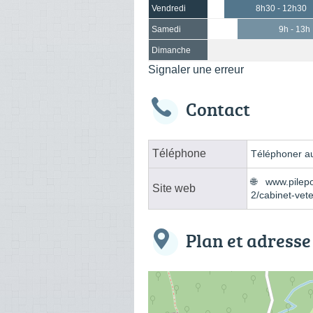
Vendredi
8h30 - 12h30
Samedi
9h - 13h
Dimanche
Signaler une erreur
Contact
Téléphone
Téléphoner au
www.pilepo
Site web
2/cabinet-vet
Plan et adresse