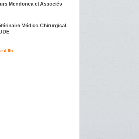
urs Mendonca et Associés
térinaire Médico-Chirurgical -
AUDE
e à 9h