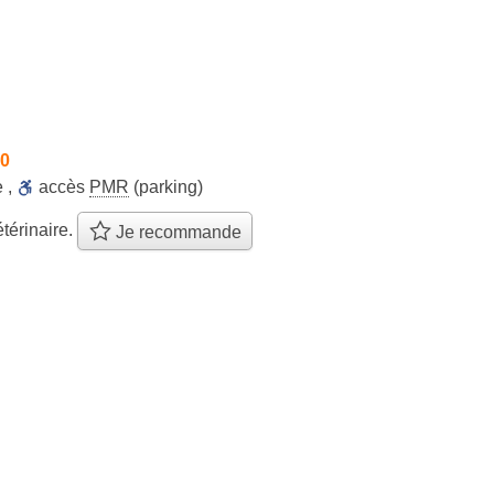
30
e
,
accès
PMR
(parking)
térinaire.
Je recommande