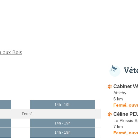
in-aux-Bois
Vét
Cabinet Vé
Attichy
6 km
Fermé, ouv
14h - 19h
Céline P
Fermé
Le Plessis-B
14h - 19h
7 km
Fermé, ouvr
14h - 19h