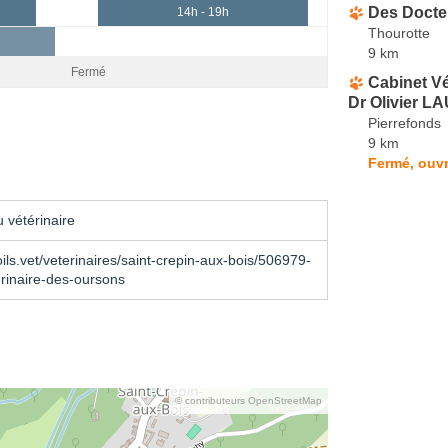
Des Docte
14h - 19h
Thourotte
9 km
Fermé
Cabinet Vé
Dr Olivier L
Pierrefonds
9 km
Fermé, ouvr
 vétérinaire
ils.vet/veterinaires/saint-crepin-aux-bois/506979-
erinaire-des-oursons
© contributeurs OpenStreetMap