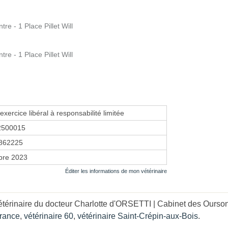
 - 1 Place Pillet Will
 - 1 Place Pillet Will
exercice libéral à responsabilité limitée
2500015
862225
bre 2023
Éditer les informations de mon vétérinaire
étérinaire du docteur Charlotte d'ORSETTI | Cabinet des Ourso
France
,
vétérinaire 60
,
vétérinaire Saint-Crépin-aux-Bois
.