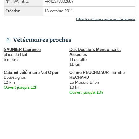
N° TVA Intra.
FR41378802987
Création
13 octobre 2011
Éditer les informations de mon vétérinaire
Vétérinaires proches
SAUNIER Laurence
Des Docteurs Mendonca et
place du Bail
Associés
6 mètres
Thourotte
11 km
Cabinet vétérinaire Vet O'poil
Céline PEUCHMAUR - Emilie
Beuvraignes
HECHARD
12 km
Le Plessis-Brion
Ouvert jusqu'à 12h
13 km
Ouvert jusqu'à 13h