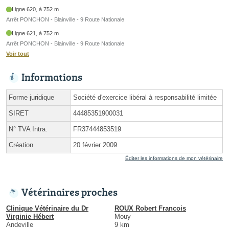
Ligne 620, à 752 m
Arrêt PONCHON - Blainville - 9 Route Nationale
Ligne 621, à 752 m
Arrêt PONCHON - Blainville - 9 Route Nationale
Voir tout
Informations
Forme juridique
Société d'exercice libéral à responsabilité limitée
SIRET
44485351900031
N° TVA Intra.
FR37444853519
Création
20 février 2009
Éditer les informations de mon vétérinaire
Vétérinaires proches
Clinique Vétérinaire du Dr
ROUX Robert Francois
Virginie Hébert
Mouy
Andeville
9 km