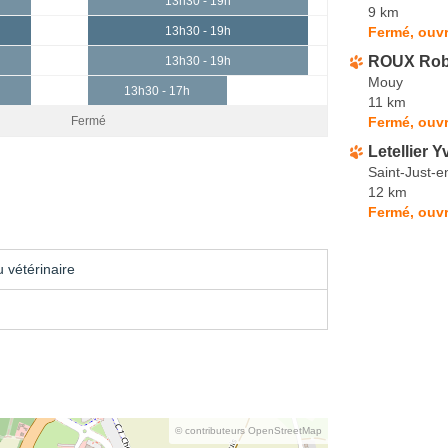
13h30 - 19h
9 km
Fermé, ouvr
13h30 - 19h
ROUX Robe
13h30 - 19h
Mouy
13h30 - 17h
11 km
Fermé, ouvr
Fermé
Letellier
Saint-Just-
12 km
Fermé, ouvr
 vétérinaire
© contributeurs OpenStreetMap