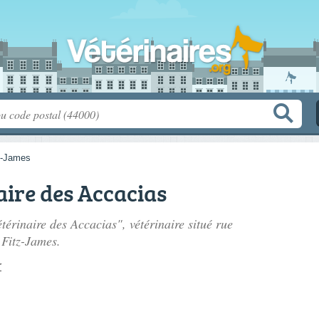
z-James
aire des Accacias
étérinaire des Accacias", vétérinaire situé
rue
 Fitz-James.
r