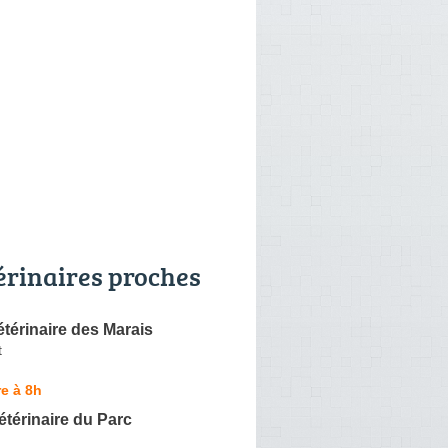
érinaires proches
étérinaire des Marais
t
e à 8h
étérinaire du Parc