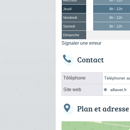
Mercredi
8h - 12h
Jeudi
8h - 12h
Vendredi
8h - 12h
Samedi
8h - 12h
Dimanche
Signaler une erreur
Contact
Téléphone
Téléphoner au
Site web
alliavet.fr
Plan et adresse