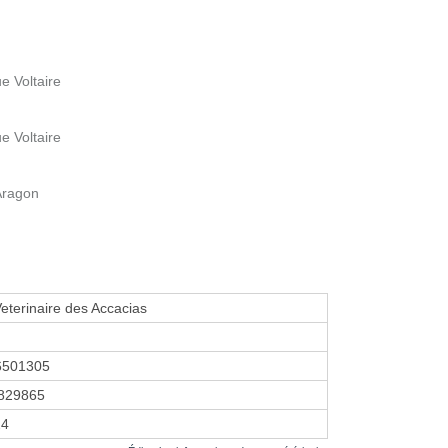
e Voltaire
e Voltaire
Aragon
Veterinaire des Accacias
6501305
829865
24