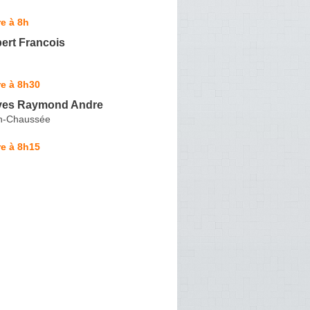
e à 8h
rt Francois
e à 8h30
 Yves Raymond Andre
en-Chaussée
e à 8h15