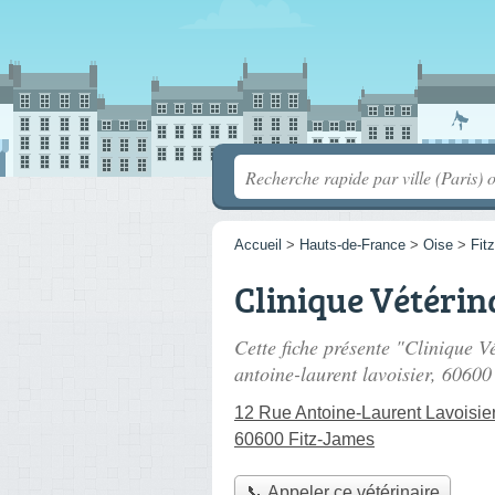
Accueil
>
Hauts-de-France
>
Oise
>
Fit
Clinique Vétérin
Cette fiche présente "Clinique V
antoine-laurent lavoisier
, 60600
12 Rue Antoine-Laurent Lavoisie
60600 Fitz-James
📞 Appeler ce vétérinaire