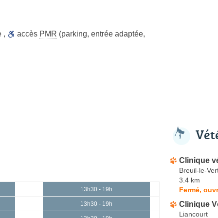
e
,
accès
PMR
(parking, entrée adaptée,
Vét
Clinique v
Breuil-le-Ver
3.4 km
Fermé, ouvr
13h30 - 19h
Clinique V
13h30 - 19h
Liancourt