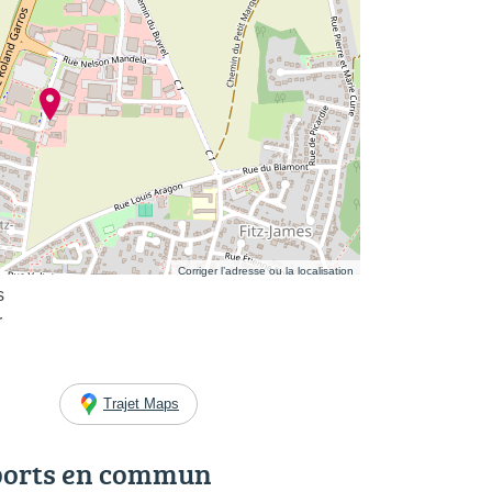
Corriger l’adresse ou la localisation
s
r
Trajet Maps
ports en commun