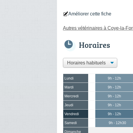
Améliorer cette fiche
Autres vétérinaires à Coye-la-For
Horaires
Lundi
9h - 12h
Mardi
9h - 12h
Mercredi
9h - 12h
Jeudi
9h - 12h
Vendredi
9h - 12h
Samedi
9h - 12h30
Dimanche