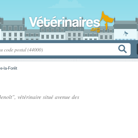
e-la-Forêt
noît", vétérinaire situé
avenue des