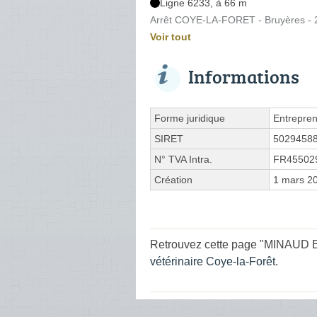
Ligne 6233, à 66 m
Arrêt COYE-LA-FORET - Bruyères - 2
Voir tout
Informations
Forme juridique
Entrepren
SIRET
5029458
N° TVA Intra.
FR45502
Création
1 mars 2
Retrouvez cette page "MINAUD Be
vétérinaire Coye-la-Forêt
.