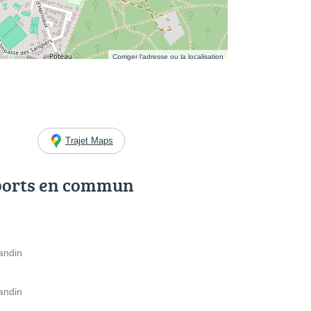
Corriger l’adresse ou la localisation
Trajet Maps
ports en commun
andin
andin