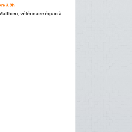
re à 9h
tthieu, vétérinaire équin à