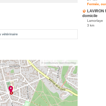
Fermée, ouv
LAVIRON Ma
domicile
Lamorlaye
3 km
 vétérinaire
© contributeurs OpenStreetMap