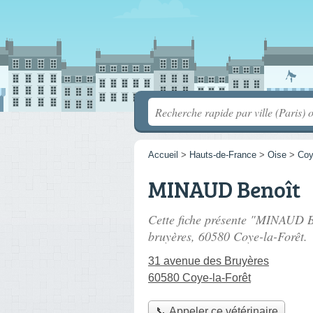
Accueil
>
Hauts-de-France
>
Oise
>
Coy
MINAUD Benoît
Cette fiche présente "MINAUD Be
bruyères
, 60580 Coye-la-Forêt.
31 avenue des Bruyères
60580 Coye-la-Forêt
📞 Appeler ce vétérinaire