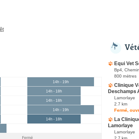
êt
Vét
Equi Vet S
Bp4, Chemin
800 mètres
14h - 19h
Clinique Vé
Deschamps A
14h - 18h
Lamorlaye
14h - 18h
2.7 km
Fermé, ouvr
14h - 19h
La Cliniqu
14h - 18h
Lamorlaye
Lamorlaye
2.7 km
Fermé