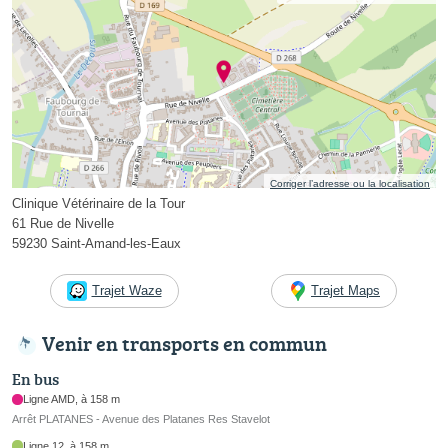
Corriger l’adresse ou la localisation
Clinique Vétérinaire de la Tour
61 Rue de Nivelle
59230 Saint-Amand-les-Eaux
Trajet Waze
Trajet Maps
Venir en transports en commun
En bus
Ligne AMD, à 158 m
Arrêt PLATANES - Avenue des Platanes Res Stavelot
Ligne 12, à 158 m