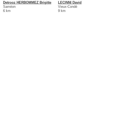
Detrooz HERBOMMEZ Brigitte
LECINNI David
Saméon
Vieux-Condé
6 km
9 km