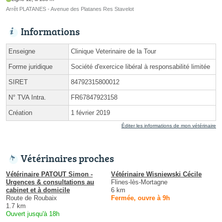
Arrêt PLATANES - Avenue des Platanes Res Stavelot
Informations
Enseigne
Clinique Veterinaire de la Tour
Forme juridique
Société d'exercice libéral à responsabilité limitée
SIRET
84792315800012
N° TVA Intra.
FR67847923158
Création
1 février 2019
Éditer les informations de mon vétérinaire
Vétérinaires proches
Vétérinaire PATOUT Simon -
Vétérinaire Wisniewski Cécile
Urgences & consultations au
Flines-lès-Mortagne
cabinet et à domicile
6 km
Route de Roubaix
Fermée, ouvre à 9h
1.7 km
Ouvert jusqu'à 18h