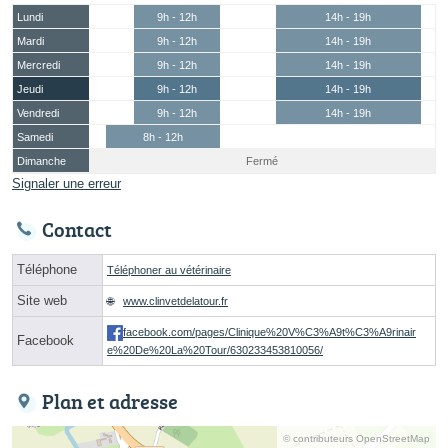
Lundi
9h - 12h
14h - 19h
Mardi
9h - 12h
14h - 19h
Mercredi
9h - 12h
14h - 19h
Jeudi
9h - 12h
14h - 19h
Vendredi
9h - 12h
14h - 19h
Samedi
8h - 12h
Dimanche
Fermé
Signaler une erreur
Contact
Téléphone
Téléphoner au vétérinaire
Site web
www.clinvetdelatour.fr
facebook.com/pages/Clinique%20V%C3%A9t%C3%A9rinair
Facebook
e%20De%20La%20Tour/630233453810056/
Plan et adresse
© contributeurs OpenStreetMap