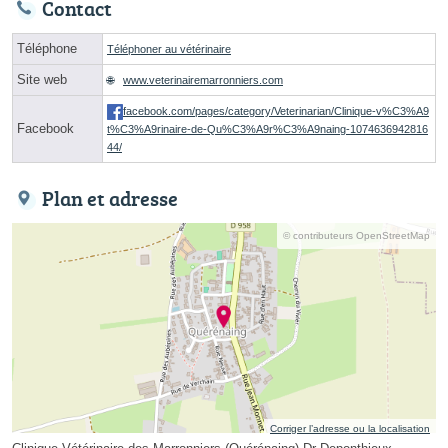
Contact
Téléphone
Téléphoner au vétérinaire
Site web
www.veterinairemarronniers.com
facebook.com/pages/category/Veterinarian/Clinique-v%C3%A9
Facebook
t%C3%A9rinaire-de-Qu%C3%A9r%C3%A9naing-1074636942816
44/
Plan et adresse
© contributeurs OpenStreetMap
Corriger l’adresse ou la localisation