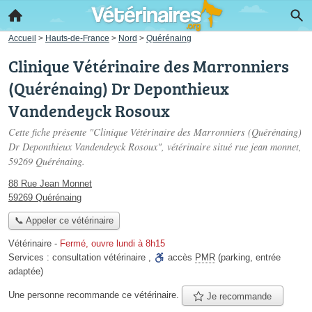
Accueil
>
Hauts-de-France
>
Nord
>
Quérénaing
Clinique Vétérinaire des Marronniers
(Quérénaing) Dr Deponthieux
Vandendeyck Rosoux
Cette fiche présente "Clinique Vétérinaire des Marronniers (Quérénaing)
Dr Deponthieux Vandendeyck Rosoux", vétérinaire situé
rue jean monnet
,
59269 Quérénaing.
88 Rue Jean Monnet
59269 Quérénaing
📞 Appeler ce vétérinaire
Vétérinaire
-
Fermé, ouvre lundi à 8h15
Services :
consultation vétérinaire
,
accès
PMR
(parking, entrée
adaptée)
Une personne
recommande
ce vétérinaire.
Je recommande