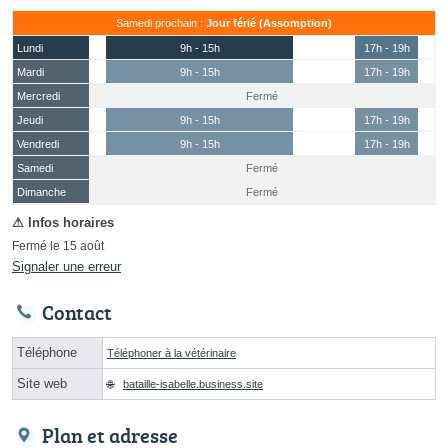
Samedi prochain :
Jour férié (Assomption)
Lundi
9h - 15h
17h - 19h
Mardi
9h - 15h
17h - 19h
Mercredi
Fermé
Jeudi
9h - 15h
17h - 19h
Vendredi
9h - 15h
17h - 19h
Samedi
Fermé
(15 août)
Dimanche
Fermé
Fermé le 15 août
Signaler une erreur
Contact
Téléphone
Téléphoner à la vétérinaire
Site web
bataille-isabelle.business.site
Plan et adresse