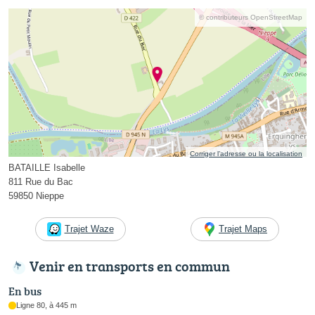
© contributeurs OpenStreetMap
Corriger l’adresse ou la localisation
BATAILLE Isabelle
811 Rue du Bac
59850 Nieppe
Trajet Waze
Trajet Maps
Venir en transports en commun
En bus
Ligne 80, à 445 m