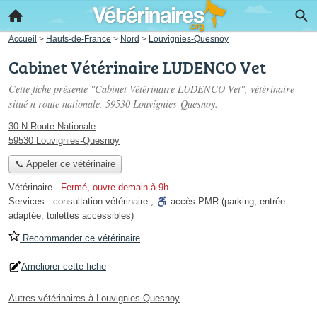
Accueil
>
Hauts-de-France
>
Nord
>
Louvignies-Quesnoy
Cabinet Vétérinaire LUDENCO Vet
Cette fiche présente "Cabinet Vétérinaire LUDENCO Vet", vétérinaire
situé
n route nationale
, 59530 Louvignies-Quesnoy.
30 N Route Nationale
59530 Louvignies-Quesnoy
📞 Appeler ce vétérinaire
Vétérinaire
-
Fermé, ouvre demain à 9h
Services :
consultation vétérinaire
,
accès
PMR
(parking, entrée
adaptée, toilettes accessibles)
Recommander ce vétérinaire
Améliorer cette fiche
Autres vétérinaires à Louvignies-Quesnoy