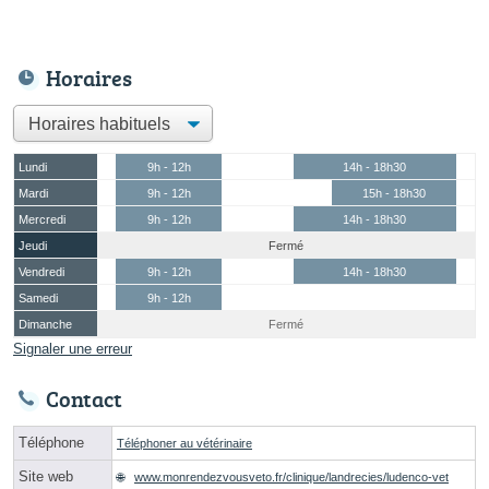
Horaires
Lundi
9h - 12h
14h - 18h30
Mardi
9h - 12h
15h - 18h30
Mercredi
9h - 12h
14h - 18h30
Jeudi
Fermé
Vendredi
9h - 12h
14h - 18h30
Samedi
9h - 12h
Dimanche
Fermé
Signaler une erreur
Contact
Téléphone
Téléphoner au vétérinaire
Site web
www.monrendezvousveto.fr/clinique/landrecies/ludenco-vet