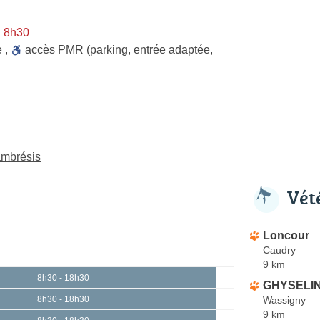
à 8h30
e
,
accès
PMR
(parking, entrée adaptée,
ambrésis
Vét
Loncour
Caudry
9 km
8h30 - 18h30
GHYSELIN
Wassigny
8h30 - 18h30
9 km