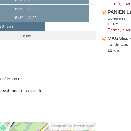
8h30 - 18h30
Fermé, ouvr
8h30 - 18h30
PANIEN La
Solesmes
8h30 - 18h30
11 km
30 - 15h
Fermé, ouvr
Fermé
MAGNEZ P
Landrecies
12 km
 vétérinaire
ueveterinairematisse.fr
© contributeurs OpenStreetMap