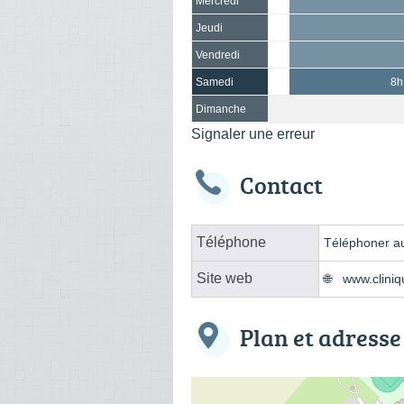
Mercredi
Jeudi
Vendredi
Samedi
8h
Dimanche
Signaler une erreur
Contact
Téléphone
Téléphoner au
Site web
www.cliniq
Plan et adresse