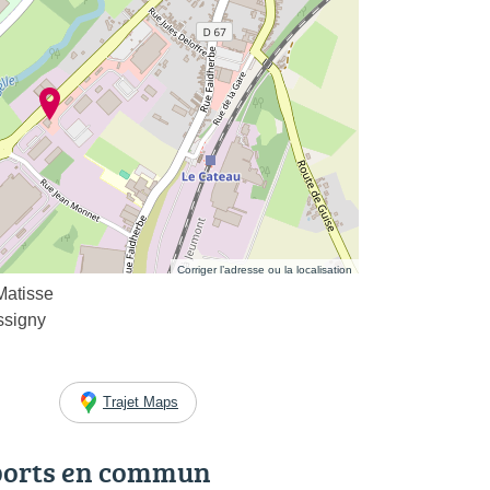
Corriger l’adresse ou la localisation
Matisse
ssigny
Trajet Maps
ports en commun