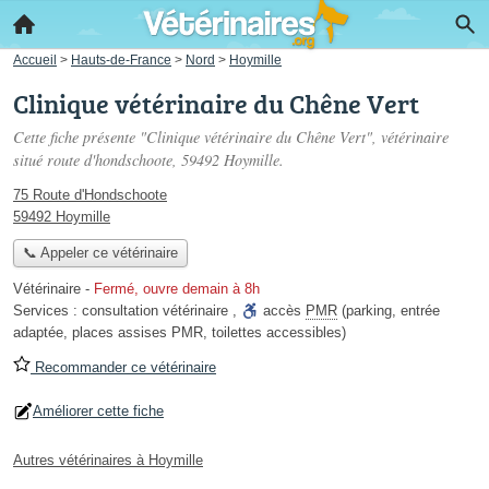
Accueil
>
Hauts-de-France
>
Nord
>
Hoymille
Clinique vétérinaire du Chêne Vert
Cette fiche présente "Clinique vétérinaire du Chêne Vert", vétérinaire
situé
route d'hondschoote
, 59492 Hoymille.
75 Route d'Hondschoote
59492 Hoymille
📞 Appeler ce vétérinaire
Vétérinaire
-
Fermé, ouvre demain à 8h
Services :
consultation vétérinaire
,
accès
PMR
(parking, entrée
adaptée, places assises PMR, toilettes accessibles)
Recommander ce vétérinaire
Améliorer cette fiche
Autres vétérinaires à Hoymille