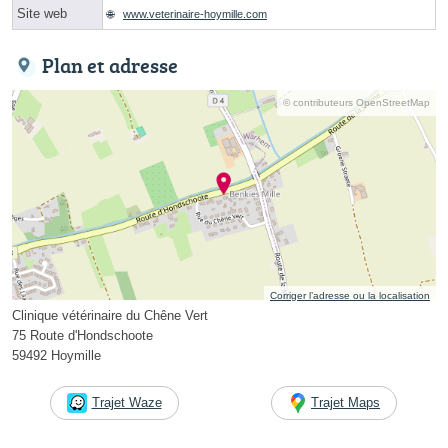
Site web
www.veterinaire-hoymille.com
Plan et adresse
© contributeurs OpenStreetMap
Corriger l’adresse ou la localisation
Clinique vétérinaire du Chêne Vert
75 Route d'Hondschoote
59492 Hoymille
Trajet Waze
Trajet Maps