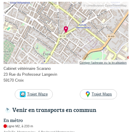
© contributeurs OpenStreetMap
Corriger l’adresse ou la localisation
Cabinet vétérinaire Scarano
23 Rue du Professeur Langevin
59170 Croix
Trajet Waze
Trajet Maps
Venir en transports en commun
En métro
Ligne M2, à 233 m
Arrêt Ep. Montesquieu - 6 Boulevard Montesquieu