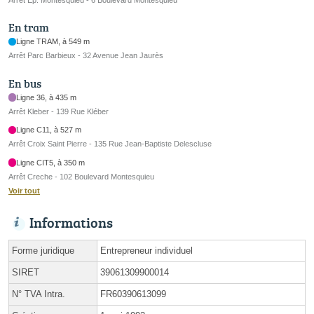
En tram
Ligne TRAM, à 549 m
Arrêt Parc Barbieux - 32 Avenue Jean Jaurès
En bus
Ligne 36, à 435 m
Arrêt Kleber - 139 Rue Kléber
Ligne C11, à 527 m
Arrêt Croix Saint Pierre - 135 Rue Jean-Baptiste Delescluse
Ligne CIT5, à 350 m
Arrêt Creche - 102 Boulevard Montesquieu
Voir tout
Informations
Forme juridique
Entrepreneur individuel
SIRET
39061309900014
N° TVA Intra.
FR60390613099