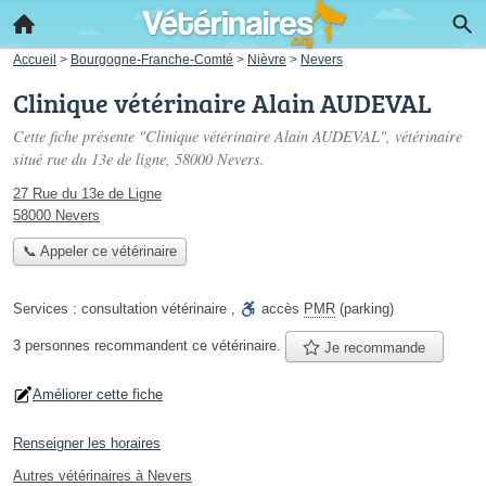
Accueil
>
Bourgogne-Franche-Comté
>
Nièvre
>
Nevers
Clinique vétérinaire Alain AUDEVAL
Cette fiche présente "Clinique vétérinaire Alain AUDEVAL", vétérinaire
situé
rue du 13e de ligne
, 58000 Nevers.
27 Rue du 13e de Ligne
58000 Nevers
📞 Appeler ce vétérinaire
Services :
consultation vétérinaire
,
accès
PMR
(parking)
3 personnes
recommandent
ce vétérinaire.
Je recommande
Améliorer cette fiche
Renseigner les horaires
Autres vétérinaires à Nevers