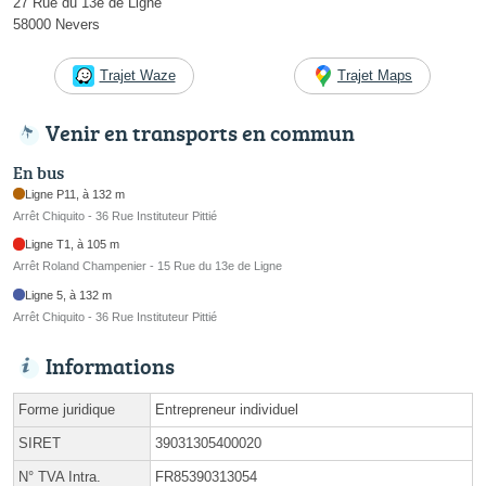
27 Rue du 13e de Ligne
58000 Nevers
Trajet Waze
Trajet Maps
Venir en transports en commun
En bus
Ligne P11, à 132 m
Arrêt Chiquito - 36 Rue Instituteur Pittié
Ligne T1, à 105 m
Arrêt Roland Champenier - 15 Rue du 13e de Ligne
Ligne 5, à 132 m
Arrêt Chiquito - 36 Rue Instituteur Pittié
Informations
Forme juridique
Entrepreneur individuel
SIRET
39031305400020
N° TVA Intra.
FR85390313054