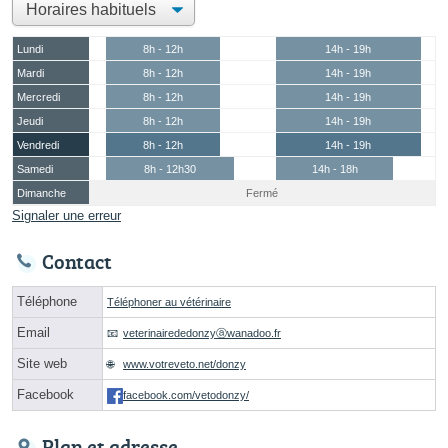
Lundi
8h - 12h
14h - 19h
Mardi
8h - 12h
14h - 19h
Mercredi
8h - 12h
14h - 19h
Jeudi
8h - 12h
14h - 19h
Vendredi
8h - 12h
14h - 19h
Samedi
8h - 12h30
14h - 18h
Dimanche
Fermé
Signaler une erreur
Contact
Téléphone
Téléphoner au vétérinaire
Email
veterinairededonzyⓐwanadoo.fr
Site web
www.votreveto.net/donzy
Facebook
facebook.com/vetodonzy/
Plan et adresse