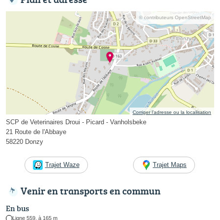
© contributeurs OpenStreetMap
Corriger l’adresse ou la localisation
SCP de Veterinaires Droui - Picard - Vanholsbeke
21 Route de l'Abbaye
58220 Donzy
Trajet Waze
Trajet Maps
Venir en transports en commun
En bus
Ligne 559, à 165 m