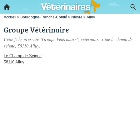
Accueil
>
Bourgogne-Franche-Comté
>
Nièvre
>
Alluy
Groupe Vétérinaire
Cette fiche présente "Groupe Vétérinaire", vétérinaire situé
le champ de
seigne
, 58110 Alluy.
Le Champ de Seigne
58110 Alluy