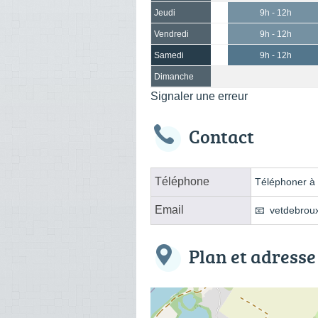
Jeudi
9h - 12h
Vendredi
9h - 12h
Samedi
9h - 12h
Dimanche
Signaler une erreur
Contact
Téléphone
Téléphoner à l
Email
vetdebrou
Plan et adresse