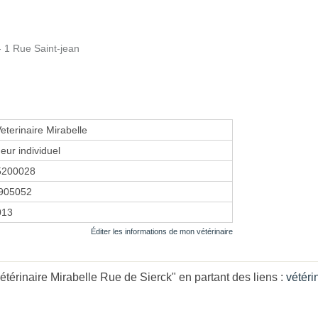
 1 Rue Saint-jean
eterinaire Mirabelle
eur individuel
5200028
905052
013
Éditer les informations de mon vétérinaire
térinaire Mirabelle Rue de Sierck" en partant des liens :
vétéri