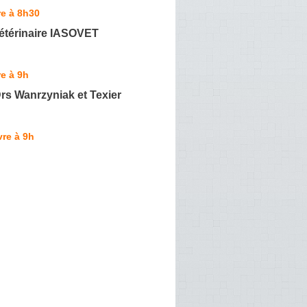
e à 8h30
étérinaire IASOVET
e à 9h
rs Wanrzyniak et Texier
re à 9h