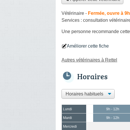
Vétérinaire
-
Fermée, ouvre à 9h
Services :
consultation vétérinair
Une personne
recommande
cette
Améliorer cette fiche
Autres vétérinaires à Rettel
Horaires
Lundi
9h - 12h
Mardi
9h - 12h
Mercredi