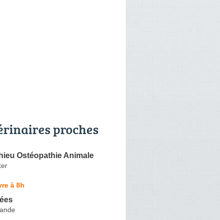
érinaires proches
hieu Ostéopathie Animale
er
re à 8h
ées
rande