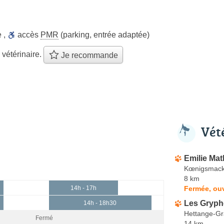
e
,
accès
PMR
(parking, entrée adaptée)
 vétérinaire.
Je recommande
Vét
Emilie Mat
Kœnigsmack
8 km
Fermée, ouv
14h - 17h
Les Gryph
14h - 18h30
Hettange-G
Fermé
14 km