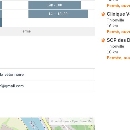
Fermé, ouvr
14h - 18h
Clinique V
14h - 18h30
Thionville
16 km
Fermé, ouvr
Fermé
SCP des D
Thionville
16 km
Fermée, ouv
a vétérinaire
xⓐgmail.com
© contributeurs OpenStreetMap