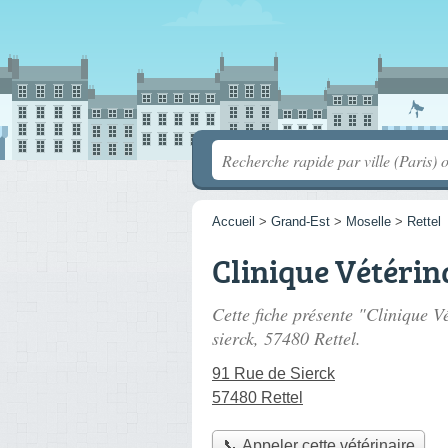
Accueil
>
Grand-Est
>
Moselle
>
Rettel
Clinique Vétérin
Cette fiche présente "Clinique V
sierck
, 57480 Rettel.
91 Rue de Sierck
57480 Rettel
📞 Appeler cette vétérinaire