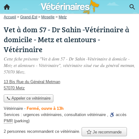
Accueil
>
Grand-Est
>
Moselle
>
Metz
Vet à dom 57 - Dr Sahin -Vétérinaire à
domicile - Metz et alentours -
Vétérinaire
Cette fiche présente "Vet à dom 57 - Dr Sahin -Vétérinaire à domicile -
Metz et alentours - Vétérinaire", vétérinaire situé
rue du général metman
,
57070 Metz.
13 Bis Rue du Général Metman
57070 Metz
📞 Appeler ce vétérinaire
Vétérinaire
-
Fermé, ouvre à 13h
Services :
urgences vétérinaires
,
consultation vétérinaire
,
accès
PMR
(parking)
2 personnes
recommandent
ce vétérinaire.
Je recommande