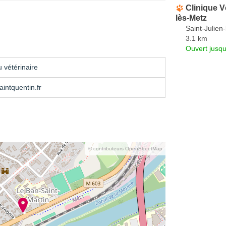
Clinique V
lès-Metz
Saint-Julien
3.1 km
Ouvert jusqu
 vétérinaire
intquentin.fr
© contributeurs OpenStreetMap