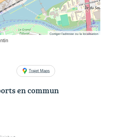
Corriger l’adresse ou la localisation
ntin
Trajet Maps
ports en commun