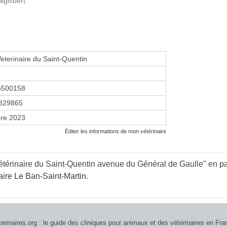
igisbert
Veterinaire du Saint-Quentin
6500158
829865
re 2023
Éditer les informations de mon vétérinaire
étérinaire du Saint-Quentin avenue du Général de Gaulle" en par
aire Le Ban-Saint-Martin
.
terinaires.org : le guide des cliniques pour animaux et des vétérinaires en Fra