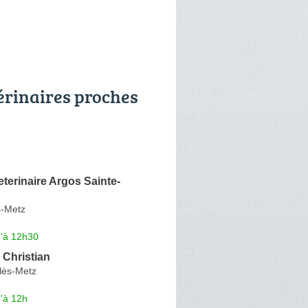
érinaires proches
eterinaire Argos Sainte-
s-Metz
u'à 12h30
Christian
-lès-Metz
'à 12h