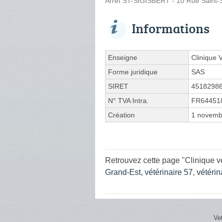
Arrêt ST-SIGISBERT - 10 Rue Saint-S
Informations
Enseigne
Clinique 
Forme juridique
SAS
SIRET
4518298
N° TVA Intra.
FR64451
Création
1 novemb
Retrouvez cette page "Clinique v
Grand-Est
,
vétérinaire 57
,
vétérin
Ve