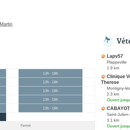
-Martin
Vét
Lapv57
Plappeville
1.9 km
13h - 18h
Clinique V
Therese
13h - 18h
Montigny-lè
13h - 18h
2.3 km
Ouvert jusq
13h - 18h
CABAYOT 
13h - 18h
Saint-Julien
3.1 km
Ouvert jusqu
Fermé