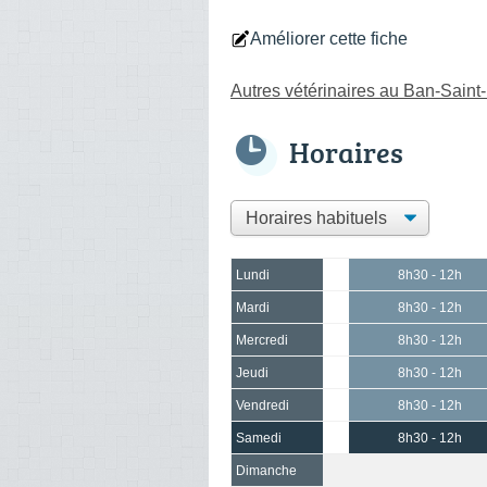
Améliorer cette fiche
Autres vétérinaires au Ban-Saint
Horaires
Lundi
8h30 - 12h
Mardi
8h30 - 12h
Mercredi
8h30 - 12h
Jeudi
8h30 - 12h
Vendredi
8h30 - 12h
Samedi
8h30 - 12h
Dimanche