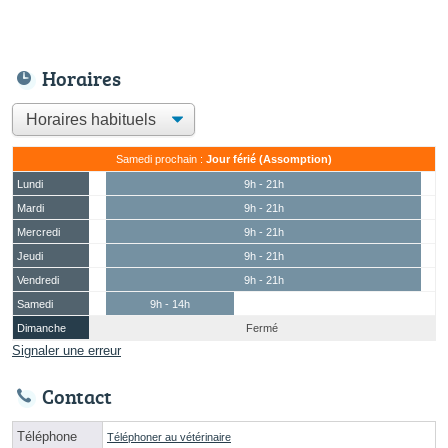
Horaires
Samedi prochain :
Jour férié (Assomption)
Lundi
9h - 21h
Mardi
9h - 21h
Mercredi
9h - 21h
Jeudi
9h - 21h
Vendredi
9h - 21h
Samedi
9h - 14h
Dimanche
Fermé
Signaler une erreur
Contact
Téléphone
Téléphoner au vétérinaire