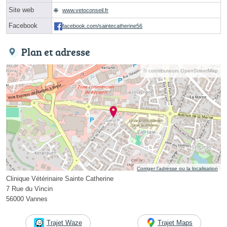
Site web
www.vetoconseil.fr
Facebook
facebook.com/saintecatherine56
Plan et adresse
© contributeurs OpenStreetMap
Corriger l’adresse ou la localisation
Clinique Vétérinaire Sainte Catherine
7 Rue du Vincin
56000 Vannes
Trajet Waze
Trajet Maps