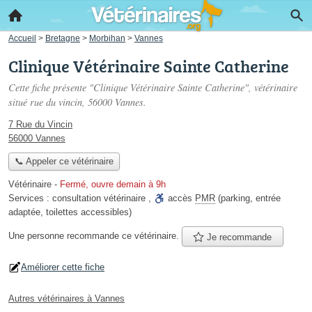
Accueil
>
Bretagne
>
Morbihan
>
Vannes
Clinique Vétérinaire Sainte Catherine
Cette fiche présente "Clinique Vétérinaire Sainte Catherine", vétérinaire
situé
rue du vincin
, 56000 Vannes.
7 Rue du Vincin
56000 Vannes
📞 Appeler ce vétérinaire
Vétérinaire
-
Fermé, ouvre demain à 9h
Services :
consultation vétérinaire
,
accès
PMR
(parking, entrée
adaptée, toilettes accessibles)
Une personne
recommande
ce vétérinaire.
Je recommande
Améliorer cette fiche
Autres vétérinaires à Vannes