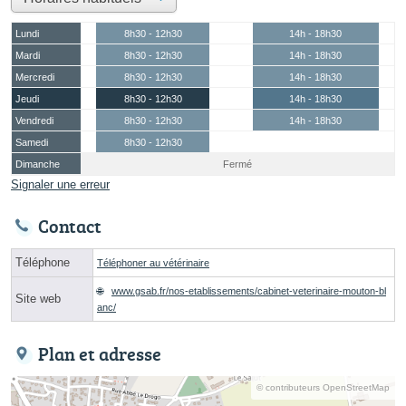
Lundi
8h30 - 12h30
14h - 18h30
Mardi
8h30 - 12h30
14h - 18h30
Mercredi
8h30 - 12h30
14h - 18h30
Jeudi
8h30 - 12h30
14h - 18h30
Vendredi
8h30 - 12h30
14h - 18h30
Samedi
8h30 - 12h30
Dimanche
Fermé
Signaler une erreur
Contact
Téléphone
Téléphoner au vétérinaire
www.gsab.fr/nos-etablissements/cabinet-veterinaire-mouton-bl
Site web
anc/
Plan et adresse
© contributeurs OpenStreetMap