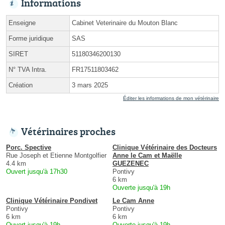
Informations
Enseigne
Cabinet Veterinaire du Mouton Blanc
Forme juridique
SAS
SIRET
51180346200130
N° TVA Intra.
FR17511803462
Création
3 mars 2025
Éditer les informations de mon vétérinaire
Vétérinaires proches
Porc. Spective
Clinique Vétérinaire des Docteurs
Rue Joseph et Etienne Montgolfier
Anne le Cam et Maëlle
4.4 km
GUEZENEC
Ouvert jusqu'à 17h30
Pontivy
6 km
Ouverte jusqu'à 19h
Clinique Vétérinaire Pondivet
Le Cam Anne
Pontivy
Pontivy
6 km
6 km
Ouvert jusqu'à 19h
Ouverte jusqu'à 19h