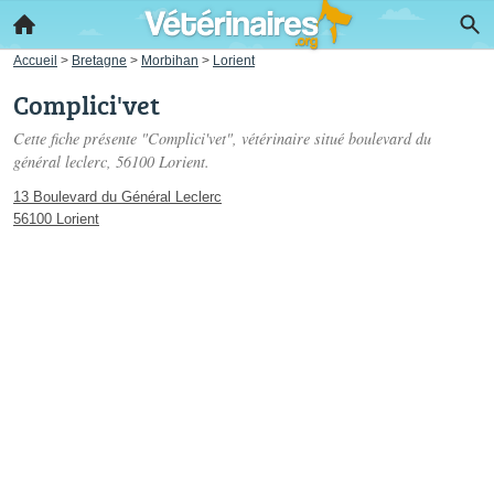
Accueil
>
Bretagne
>
Morbihan
>
Lorient
Complici'vet
Cette fiche présente "Complici'vet", vétérinaire situé
boulevard du
général leclerc
, 56100 Lorient.
13 Boulevard du Général Leclerc
56100 Lorient