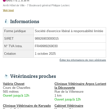
NAVETTE 2, à 38 m
Arrêt Hôtel de Ville - 7 Boulevard général Philippe Leclerc
Voir tout
Informations
Forme juridique
Société d'exercice libéral à responsabilité limitée
SIRET
98926903000015
N° TVA Intra.
FR49989269030
Création
1 octobre 2025
Éditer les informations de mon vétérinaire
Vétérinaires proches
Valérie Chevet
Clinique Vétérinaire Argos Lorient
Cours de Chazelles
la Découverte
565 mètres
Rue de la Villeneuve
Ouvert jusqu'à 12h
1 km
Ouvert jusqu'à 12h
Clinique Vétérinaire de Keryado
Cabinet Vétérinaire