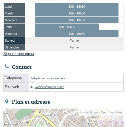
Lundi
10h - 18h30
Mardi
10h - 18h30
Mercredi
10h - 18h30
Jeudi
10h - 16h30
Vendredi
10h - 18h30
Samedi
Fermé
Dimanche
Fermé
Signaler une erreur
Contact
Téléphone
Téléphoner au vétérinaire
Site web
www.complicivet.com
Plan et adresse
© contributeurs OpenStreetMap