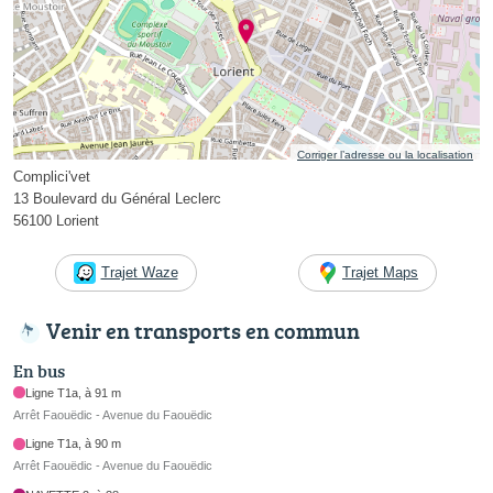
Corriger l’adresse ou la localisation
Complici'vet
13 Boulevard du Général Leclerc
56100 Lorient
Trajet Waze
Trajet Maps
Venir en transports en commun
En bus
Ligne T1a, à 91 m
Arrêt Faouëdic - Avenue du Faouëdic
Ligne T1a, à 90 m
Arrêt Faouëdic - Avenue du Faouëdic