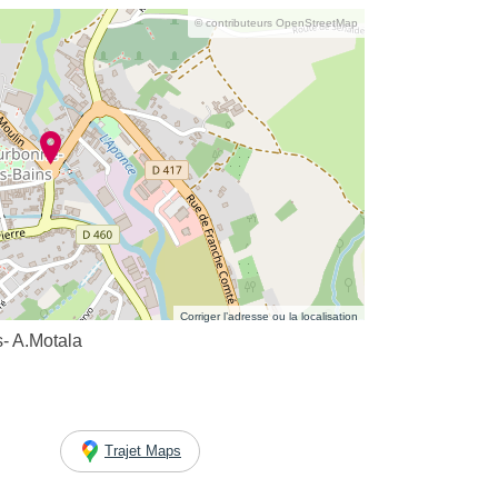
© contributeurs OpenStreetMap
Corriger l’adresse ou la localisation
s- A.Motala
Trajet Maps