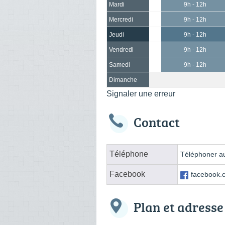
Mardi
9h - 12h
Mercredi
9h - 12h
Jeudi
9h - 12h
Vendredi
9h - 12h
Samedi
9h - 12h
Dimanche
Signaler une erreur
Contact
Téléphone
Téléphoner au
Facebook
facebook.
Plan et adresse