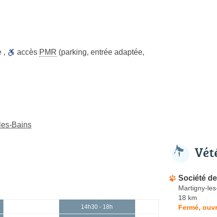
e
,
accès
PMR
(parking, entrée adaptée,
les-Bains
Vét
Société de
Martigny-les
18 km
Fermé, ouvr
14h30 - 18h