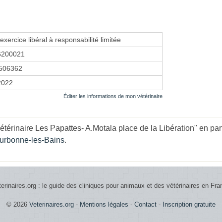
exercice libéral à responsabilité limitée
6200021
506362
 2022
Éditer les informations de mon vétérinaire
térinaire Les Papattes- A.Motala place de la Libération" en part
ourbonne-les-Bains
.
terinaires.org : le guide des cliniques pour animaux et des vétérinaires en Fra
© 2026
Veterinaires.org
-
Mentions légales
-
Contact
-
Inscription gratuite