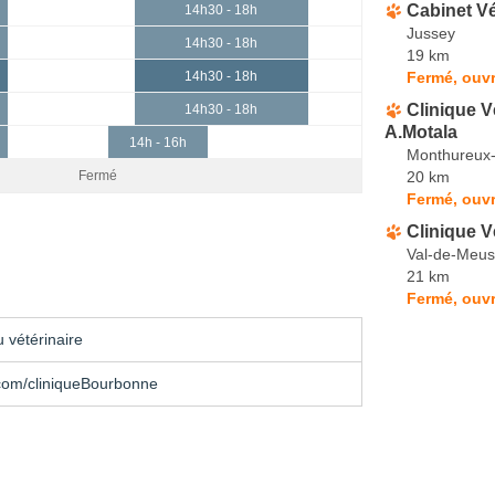
Cabinet Vé
14h30 - 18h
Jussey
14h30 - 18h
19 km
Fermé, ouvr
14h30 - 18h
Clinique V
14h30 - 18h
A.Motala
14h - 16h
Monthureux
20 km
Fermé
Fermé, ouvr
Clinique V
Val-de-Meu
21 km
Fermé, ouvr
 vétérinaire
com/cliniqueBourbonne