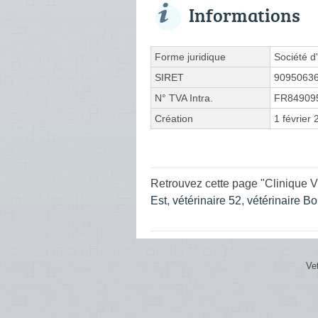
Informations
Forme juridique
Société d'
SIRET
9095063
N° TVA Intra.
FR84909
Création
1 février
Retrouvez cette page "Clinique Vé
Est
,
vétérinaire 52
,
vétérinaire B
Ve