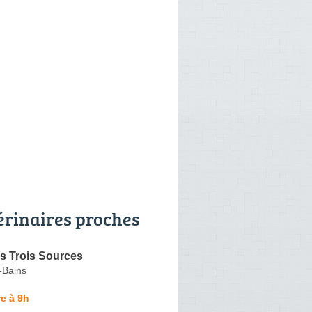
érinaires proches
s Trois Sources
-Bains
e à 9h