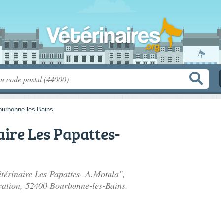
ourbonne-les-Bains
aire Les Papattes-
étérinaire Les Papattes- A.Motala",
ration
, 52400 Bourbonne-les-Bains.