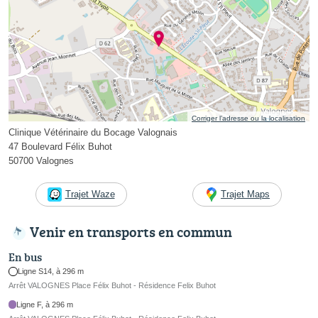
Corriger l’adresse ou la localisation
Clinique Vétérinaire du Bocage Valognais
47 Boulevard Félix Buhot
50700 Valognes
Trajet Waze
Trajet Maps
Venir en transports en commun
En bus
Ligne S14, à 296 m
Arrêt VALOGNES Place Félix Buhot - Résidence Felix Buhot
Ligne F, à 296 m