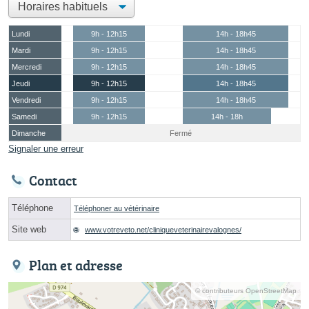
Lundi
9h - 12h15
14h - 18h45
Mardi
9h - 12h15
14h - 18h45
Mercredi
9h - 12h15
14h - 18h45
Jeudi
9h - 12h15
14h - 18h45
Vendredi
9h - 12h15
14h - 18h45
Samedi
9h - 12h15
14h - 18h
Dimanche
Fermé
Signaler une erreur
Contact
Téléphone
Téléphoner au vétérinaire
Site web
www.votreveto.net/cliniqueveterinairevalognes/
Plan et adresse
© contributeurs OpenStreetMap