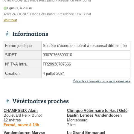
Arrêt VALOGNES Place Félix Buhot - Résidence Felix Buhot
Ligne G, à 296 m
Arrêt VALOGNES Place Félix Buhot - Résidence Felix Buhot
Voir tout
Informations
Forme juridique
Société d'exercice libéral à responsabilité limitée
SIRET
93070766600010
N° TVA Intra.
FR29930707666
Création
4 juillet 2024
Éditer les informations de mon vétérinaire
Vétérinaires proches
CHAMPSEIX Alain
Clinique Vétérinaire le Haut Gelé
Boulevard Félix Buhot
Bastin Leridez Vandendooren
12 mètres
Montebourg
Fermé, ouvre à 14h
7 km
Vandendooren Maryse
Le Grand Emmanuel