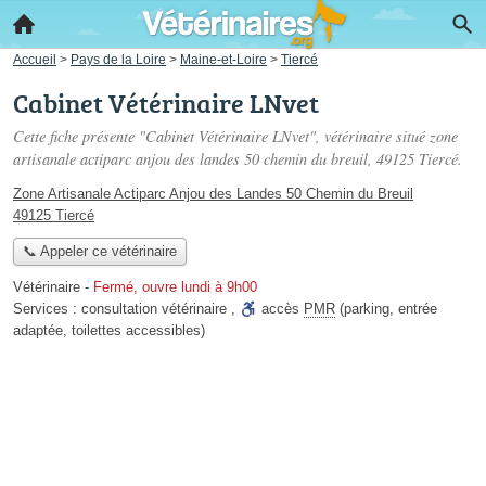
Accueil
>
Pays de la Loire
>
Maine-et-Loire
>
Tiercé
Cabinet Vétérinaire LNvet
Cette fiche présente "Cabinet Vétérinaire LNvet", vétérinaire situé
zone
artisanale actiparc anjou des landes 50 chemin du breuil
, 49125 Tiercé.
Zone Artisanale Actiparc Anjou des Landes 50 Chemin du Breuil
49125 Tiercé
📞 Appeler ce vétérinaire
Vétérinaire
-
Fermé, ouvre lundi à 9h00
Services :
consultation vétérinaire
,
accès
PMR
(parking, entrée
adaptée, toilettes accessibles)