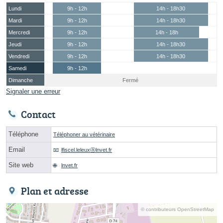
Lundi
9h - 12h
14h - 18h30
Mardi
9h - 12h
14h - 18h30
Mercredi
9h - 12h
14h - 18h
Jeudi
9h - 12h
14h - 18h30
Vendredi
9h - 12h
14h - 18h30
Samedi
9h - 12h
Dimanche
Fermé
Signaler une erreur
Contact
Téléphone
Téléphoner au vétérinaire
Email
lfiscel.leleuxⓐlnvet.fr
Site web
lnvet.fr
Plan et adresse
© contributeurs OpenStreetMap