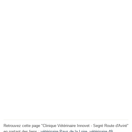
Retrouvez cette page "Clinique Vétérinaire Innovet - Segré Route d'Aviré"
en partant des liens :
vétérinaire Pays de la Loire
,
vétérinaire 49
,