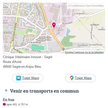
© contributeurs OpenStreetMap
Corriger l’adresse ou la localisation
Clinique Vétérinaire Innovet - Segré
Route d'Aviré
49500 Segré-en-Anjou Bleu
Trajet Waze
Trajet Maps
Venir en transports en commun
En bus
Ligne 401, à 757 m