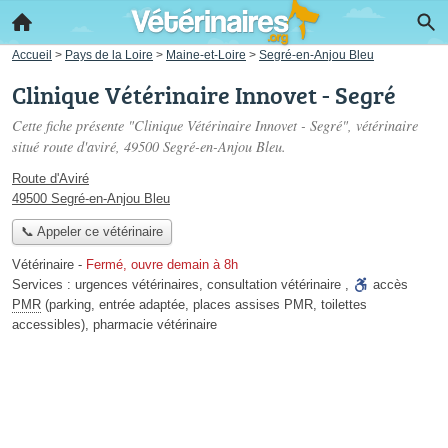
Accueil
>
Pays de la Loire
>
Maine-et-Loire
>
Segré-en-Anjou Bleu
Clinique Vétérinaire Innovet - Segré
Cette fiche présente "Clinique Vétérinaire Innovet - Segré", vétérinaire
situé
route d'aviré
, 49500 Segré-en-Anjou Bleu.
Route d'Aviré
49500 Segré-en-Anjou Bleu
📞 Appeler ce vétérinaire
Vétérinaire
-
Fermé, ouvre demain à 8h
Services :
urgences vétérinaires
,
consultation vétérinaire
,
accès
PMR
(parking, entrée adaptée, places assises PMR, toilettes
accessibles)
,
pharmacie vétérinaire