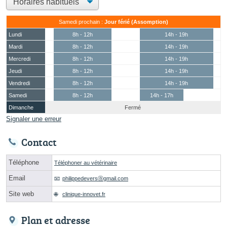
Samedi prochain :
Jour férié (Assomption)
Lundi
8h - 12h
14h - 19h
Mardi
8h - 12h
14h - 19h
Mercredi
8h - 12h
14h - 19h
Jeudi
8h - 12h
14h - 19h
Vendredi
8h - 12h
14h - 19h
Samedi
8h - 12h
14h - 17h
Dimanche
Fermé
Signaler une erreur
Contact
Téléphone
Téléphoner au vétérinaire
Email
philippedeversⓐgmail.com
Site web
clinique-innovet.fr
Plan et adresse