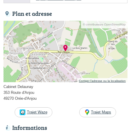
Plan et adresse
© contributeurs OpenStreetMap
Corriger l’adresse ou la localisation
Cabinet Delaunay
353 Route d'Anjou
49270 Orée-d'Anjou
Trajet Waze
Trajet Maps
Informations