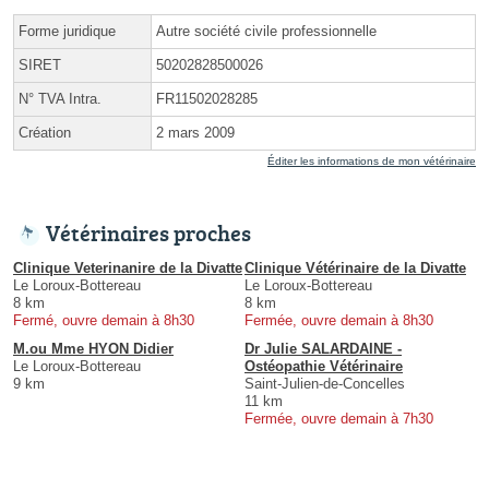
Forme juridique
Autre société civile professionnelle
SIRET
50202828500026
N° TVA Intra.
FR11502028285
Création
2 mars 2009
Éditer les informations de mon vétérinaire
Vétérinaires proches
Clinique Veterinanire de la Divatte
Clinique Vétérinaire de la Divatte
Le Loroux-Bottereau
Le Loroux-Bottereau
8 km
8 km
Fermé, ouvre demain à 8h30
Fermée, ouvre demain à 8h30
M.ou Mme HYON Didier
Dr Julie SALARDAINE -
Le Loroux-Bottereau
Ostéopathie Vétérinaire
9 km
Saint-Julien-de-Concelles
11 km
Fermée, ouvre demain à 7h30