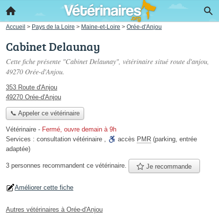
Accueil
>
Pays de la Loire
>
Maine-et-Loire
>
Orée-d'Anjou
Cabinet Delaunay
Cette fiche présente "Cabinet Delaunay", vétérinaire situé
route d'anjou
,
49270 Orée-d'Anjou.
353 Route d'Anjou
49270 Orée-d'Anjou
📞 Appeler ce vétérinaire
Vétérinaire
-
Fermé, ouvre demain à 9h
Services :
consultation vétérinaire
,
accès
PMR
(parking, entrée
adaptée)
3 personnes
recommandent
ce vétérinaire.
Je recommande
Améliorer cette fiche
Autres vétérinaires à Orée-d'Anjou