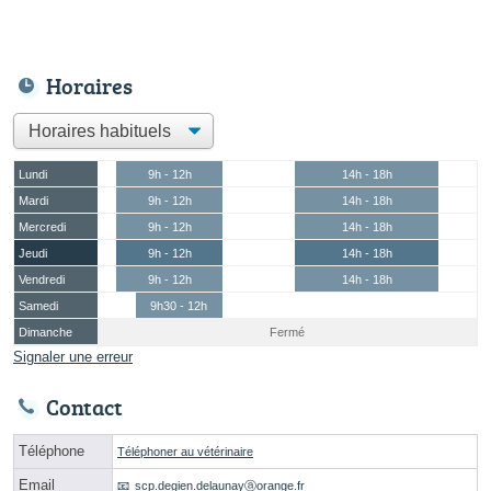
Horaires
Lundi
9h - 12h
14h - 18h
Mardi
9h - 12h
14h - 18h
Mercredi
9h - 12h
14h - 18h
Jeudi
9h - 12h
14h - 18h
Vendredi
9h - 12h
14h - 18h
Samedi
9h30 - 12h
Dimanche
Fermé
Signaler une erreur
Contact
Téléphone
Téléphoner au vétérinaire
Email
scp.degien.delaunayⓐorange.fr