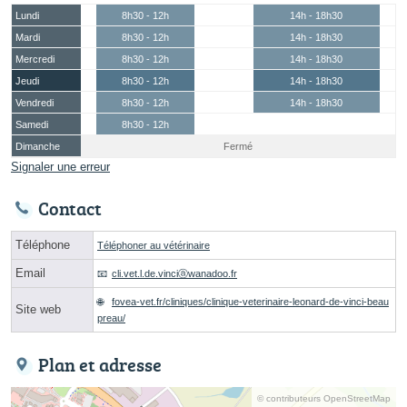
Lundi
8h30 - 12h
14h - 18h30
Mardi
8h30 - 12h
14h - 18h30
Mercredi
8h30 - 12h
14h - 18h30
Jeudi
8h30 - 12h
14h - 18h30
Vendredi
8h30 - 12h
14h - 18h30
Samedi
8h30 - 12h
Dimanche
Fermé
Signaler une erreur
Contact
Téléphone
Téléphoner au vétérinaire
Email
cli.vet.l.de.vinciⓐwanadoo.fr
fovea-vet.fr/cliniques/clinique-veterinaire-leonard-de-vinci-beau
Site web
preau/
Plan et adresse
© contributeurs OpenStreetMap