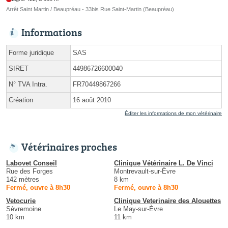
Arrêt Saint Martin / Beaupréau - 33bis Rue Saint-Martin (Beaupréau)
Informations
Forme juridique
SAS
SIRET
44986726600040
N° TVA Intra.
FR70449867266
Création
16 août 2010
Éditer les informations de mon vétérinaire
Vétérinaires proches
Labovet Conseil
Clinique Vétérinaire L. De Vinci
Rue des Forges
Montrevault-sur-Èvre
142 mètres
8 km
Fermé, ouvre à 8h30
Fermé, ouvre à 8h30
Vetocurie
Clinique Veterinaire des Alouettes
Sèvremoine
Le May-sur-Èvre
10 km
11 km