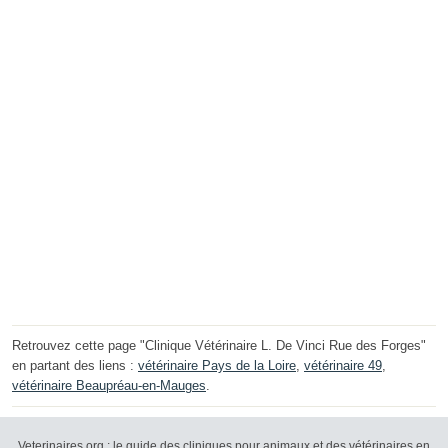
Retrouvez cette page "Clinique Vétérinaire L. De Vinci Rue des Forges"
en partant des liens :
vétérinaire Pays de la Loire
,
vétérinaire 49
,
vétérinaire Beaupréau-en-Mauges
.
Veterinaires.org : le guide des cliniques pour animaux et des vétérinaires en