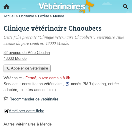
Accueil
>
Occitanie
>
Lozère
>
Mende
Clinique vétérinaire Chaoubets
Cette fiche présente "Clinique vétérinaire Chaoubets", vétérinaire situé
avenue du père coudrin
, 48000 Mende.
32 avenue du Père Coudrin
48000 Mende
📞 Appeler ce vétérinaire
Vétérinaire
-
Fermé, ouvre demain à 8h
Services :
consultation vétérinaire
,
accès
PMR
(parking, entrée
adaptée, toilettes accessibles)
Recommander ce vétérinaire
Améliorer cette fiche
Autres vétérinaires à Mende