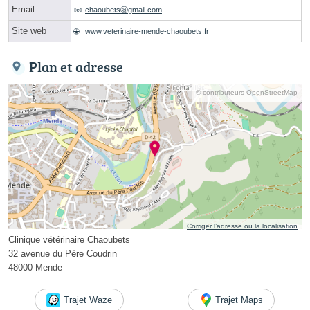
Email
chaoubetsⓐgmail.com
Site web
www.veterinaire-mende-chaoubets.fr
Plan et adresse
© contributeurs OpenStreetMap
Corriger l’adresse ou la localisation
Clinique vétérinaire Chaoubets
32 avenue du Père Coudrin
48000 Mende
Trajet Waze
Trajet Maps