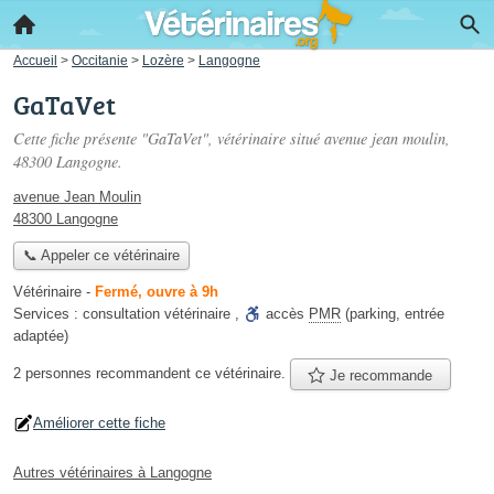
Accueil
>
Occitanie
>
Lozère
>
Langogne
GaTaVet
Cette fiche présente "GaTaVet", vétérinaire situé
avenue jean moulin
,
48300 Langogne.
avenue Jean Moulin
48300 Langogne
📞 Appeler ce vétérinaire
Vétérinaire
-
Fermé, ouvre à 9h
Services :
consultation vétérinaire
,
accès
PMR
(parking, entrée
adaptée)
2 personnes
recommandent
ce vétérinaire.
Je recommande
Améliorer cette fiche
Autres vétérinaires à Langogne