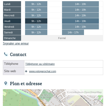
Lundi
9h - 12h
14h - 19h
Mardi
9h - 12h
14h - 19h
Mercredi
9h - 12h
14h - 19h
Jeudi
9h - 12h
14h - 19h
Vendredi
9h - 12h
14h - 19h
Samedi
9h - 12h
14h - 17h
Dimanche
Fermé
Signaler une erreur
Contact
Téléphone
Téléphoner au vétérinaire
Site web
www.vetogarochat.com
Plan et adresse
© contributeurs OpenStreetMap