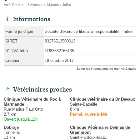
Arrêt Derème - 8 Avenue du Maréchal Joffre
Informations
Forme juridique
Société d'exercice libéral à responsabilité limitée
SIRET
83276513500013
N° TVA Intra.
FR83832765135
Création
19 octobre 2017
Éditer les informations de mon vétérinaire
Vétérinaires proches
Clinique Vétérinaire du Roc à
Clinique vétérinaire du Dr Devaux
Marmande
Sainte-Bazeille
Rue Marius Paul Otto
8 km
2.7 km
Fermé, ouvre à 14h
Ouvert jusqu'à 12h
Dobraje
Clinique Vétérinaire Delmas de
Tonneins
Grammont
13 km
Saint-Pardoux-Isaac