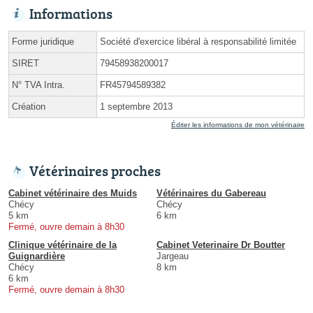
Informations
Forme juridique
Société d'exercice libéral à responsabilité limitée
SIRET
79458938200017
N° TVA Intra.
FR45794589382
Création
1 septembre 2013
Éditer les informations de mon vétérinaire
Vétérinaires proches
Cabinet vétérinaire des Muids
Vétérinaires du Gabereau
Chécy
Chécy
5 km
6 km
Fermé, ouvre demain à 8h30
Clinique vétérinaire de la
Cabinet Veterinaire Dr Boutter
Guignardière
Jargeau
Chécy
8 km
6 km
Fermé, ouvre demain à 8h30