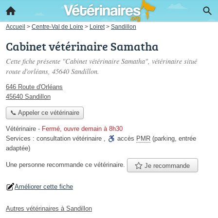
Accueil
>
Centre-Val de Loire
>
Loiret
>
Sandillon
Cabinet vétérinaire Samatha
Cette fiche présente "Cabinet vétérinaire Samatha", vétérinaire situé
route d'orléans
, 45640 Sandillon.
646 Route d'Orléans
45640 Sandillon
📞 Appeler ce vétérinaire
Vétérinaire
-
Fermé, ouvre demain à 8h30
Services :
consultation vétérinaire
,
accès
PMR
(parking, entrée
adaptée)
Une personne
recommande
ce vétérinaire.
Je recommande
Améliorer cette fiche
Autres vétérinaires à Sandillon