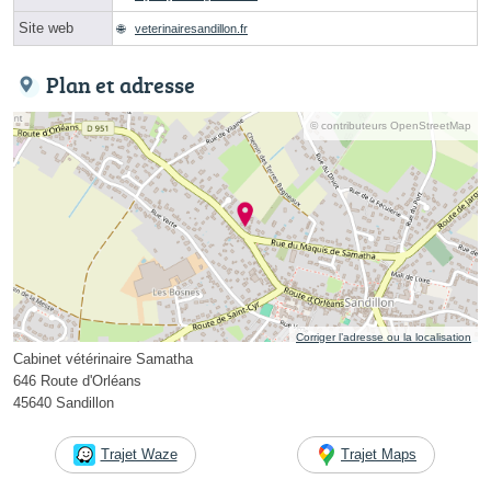
Site web
veterinairesandillon.fr
Plan et adresse
© contributeurs OpenStreetMap
Corriger l’adresse ou la localisation
Cabinet vétérinaire Samatha
646 Route d'Orléans
45640 Sandillon
Trajet Waze
Trajet Maps