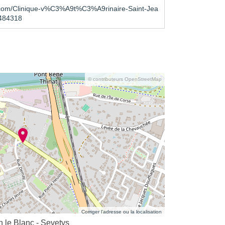
com/Clinique-v%C3%A9t%C3%A9rinaire-Saint-Jea
484318
© contributeurs OpenStreetMap
Corriger l’adresse ou la localisation
n le Blanc - Sevetys