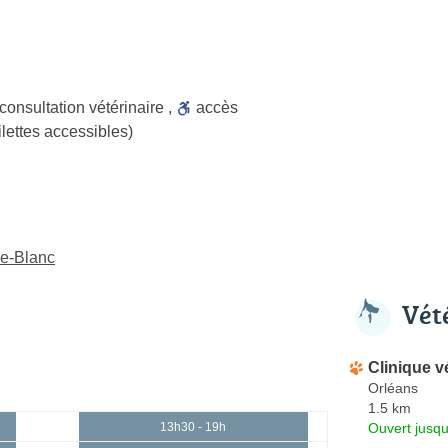
consultation vétérinaire
,
accès
ilettes accessibles)
le-Blanc
Vét
Clinique v
Orléans
1.5 km
Ouvert jusqu
13h30 - 19h