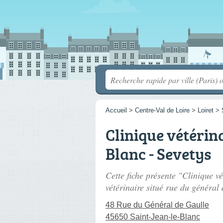
Accueil
>
Centre-Val de Loire
>
Loiret
>
Clinique vétérina
Blanc - Sevetys
Cette fiche présente "Clinique vé
vétérinaire situé
rue du général 
48 Rue du Général de Gaulle
45650 Saint-Jean-le-Blanc