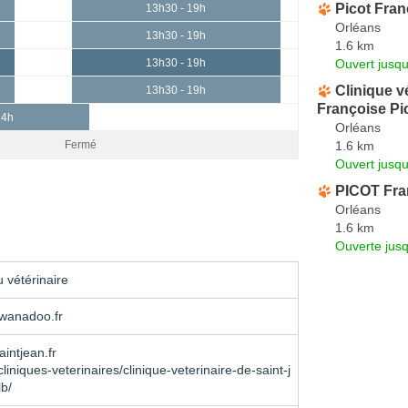
Picot Fran
13h30 - 19h
Orléans
13h30 - 19h
1.6 km
Ouvert jusqu
13h30 - 19h
Clinique v
13h30 - 19h
Françoise P
14h
Orléans
1.6 km
Fermé
Ouvert jusqu
PICOT Fra
Orléans
1.6 km
Ouverte jus
 vétérinaire
wanadoo.fr
intjean.fr
cliniques-veterinaires/clinique-veterinaire-de-saint-j
lb/