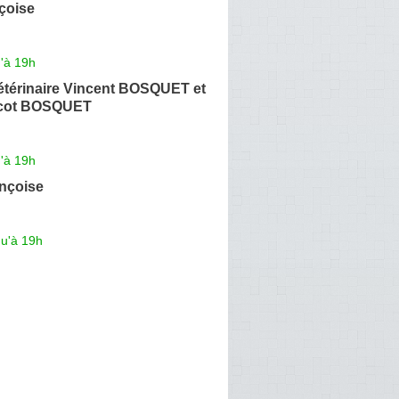
çoise
'à 19h
étérinaire Vincent BOSQUET et
icot BOSQUET
'à 19h
nçoise
qu'à 19h