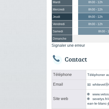
Mardi
8h30 - 12h
Mercredi
8h30 - 12h
Jeudi
8h30 - 12h
Vendredi
8h30 - 12h
Samedi
8h30 - 
Dimanche
Signaler une erreur
Contact
Téléphone
Téléphoner au
Email
whitevetⓐ
www.vetosa
Site web
sevetys.fr/
ean-le-blanc-j