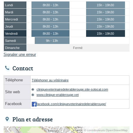
Lundi
8h30 - 13h
15h - 19h30
Mardi
8h30 - 13h
15h - 19h30
Mercredi
8h30 - 13h
15h - 19h30
Jeudi
8h30 - 13h
15h - 19h30
Vendredi
8h30 - 13h
15h - 19h30
Samedi
9h - 13h
Dimanche
Fermé
Signaler une erreur
Contact
Téléphone
Téléphoner au vétérinaire
cliniqueveterinairedelerablerouge.site-solocal.com
Site web
www.clinique-erablerouge.vet
Facebook
facebook.com/cliniqueveterinairedelerablerouge/
Plan et adresse
© contributeurs OpenStreetMap