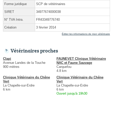
Forme juridique
SCP de vétérinaires
SIRET
34977674000038
N° TVA Intra.
FR43349776740
Création
3 février 2014
Éditer les informations de mon vétérinaire
Vétérinaires proches
Clapi
FAUNEVET Clinique Vétérinaire
Avenue Landes de la Touche
NAC et Faune Sauvage
900 mètres
Carquefou
4.8 km
Clinique Vétérinaire du Chêne
Clinique Vétérinaire du Chêne
Vert
Vert
La Chapelle-sur-Erdre
La Chapelle-sur-Erdre
6 km
6 km
Ouvert jusqu'à 19h30