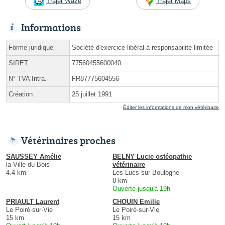
Trajet Waze
Trajet Maps
Informations
Forme juridique
Société d'exercice libéral à responsabilité limitée
SIRET
77560455600040
N° TVA Intra.
FR87775604556
Création
25 juillet 1991
Éditer les informations de mon vétérinaire
Vétérinaires proches
SAUSSEY Amélie
BELNY Lucie ostéopathie
la Ville du Bois
vétérinaire
4.4 km
Les Lucs-sur-Boulogne
8 km
Ouverte jusqu'à 19h
PRIAULT Laurent
CHOUIN Emilie
Le Poiré-sur-Vie
Le Poiré-sur-Vie
15 km
15 km