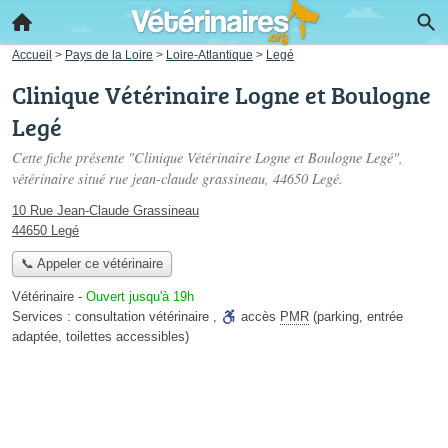
Accueil
>
Pays de la Loire
>
Loire-Atlantique
>
Legé
Clinique Vétérinaire Logne et Boulogne
Legé
Cette fiche présente "Clinique Vétérinaire Logne et Boulogne Legé",
vétérinaire situé
rue jean-claude grassineau
, 44650 Legé.
10 Rue Jean-Claude Grassineau
44650 Legé
📞 Appeler ce vétérinaire
Vétérinaire
-
Ouvert jusqu'à 19h
Services :
consultation vétérinaire
,
accès
PMR
(parking, entrée
adaptée, toilettes accessibles)