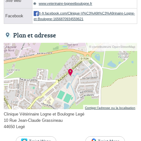
Site web
www.veterinaire-logneetboulogne.fr
fr-fr.facebook.com/Clinique-V%C3%A9t%C3%A9rinaire-Logne-
Facebook
et-Boulogne-1656870934559621
Plan et adresse
© contributeurs OpenStreetMap
Corriger l’adresse ou la localisation
Clinique Vétérinaire Logne et Boulogne Legé
10 Rue Jean-Claude Grassineau
44650 Legé