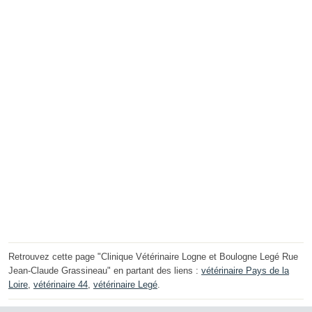
Retrouvez cette page "Clinique Vétérinaire Logne et Boulogne Legé Rue
Jean-Claude Grassineau" en partant des liens :
vétérinaire Pays de la
Loire
,
vétérinaire 44
,
vétérinaire Legé
.