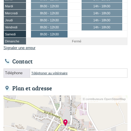
Mardi
8h30 - 12h30
14h - 18h30
Mercredi
8h30 - 12h30
14h - 18h30
Jeudi
8h30 - 12h30
14h - 18h30
Vendredi
8h30 - 12h30
14h - 18h30
Samedi
8h30 - 12h30
Dimanche
Fermé
Signaler une erreur
Contact
Téléphone
Téléphoner au vétérinaire
Plan et adresse
© contributeurs OpenStreetMap