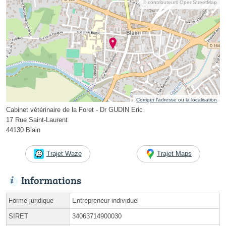
© contributeurs OpenStreetMap
Corriger l’adresse ou la localisation
Cabinet vétérinaire de la Foret - Dr GUDIN Eric
17 Rue Saint-Laurent
44130 Blain
Trajet Waze
Trajet Maps
Informations
Forme juridique
Entrepreneur individuel
SIRET
34063714900030