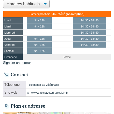
Samedi prochain :
Jour férié (Assomption)
Lundi
9h - 12h
14h30 - 18h30
Mardi
9h - 12h
14h30 - 18h30
Mercredi
14h30 - 18h30
Jeudi
9h - 12h
14h30 - 18h30
Vendredi
9h - 12h
14h30 - 18h30
Samedi
9h - 12h
Dimanche
Fermé
Signaler une erreur
Contact
Téléphone
Téléphoner au vétérinaire
Site web
www.cabinetveterinaireblain.fr
Plan et adresse