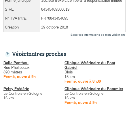
Forme juridique
Société d'exercice libéral à responsabilité limitée
SIRET
84345469500019
N° TVA Intra.
FR78843454695
Création
29 octobre 2018
Éditer les informations de mon vétérinaire
Vétérinaires proches
Dalle Panthou
Clinique Vétérinaire du Pont
Rue Phelipeaux
Gabriel
890 mètres
Blois
Fermé, ouvre à 9h
15 km
Fermé, ouvre à 8h30
Pelsy Frédéric
Clinique Vétérinaire du Pommier
Le Controis-en-Sologne
Le Controis-en-Sologne
16 km
16 km
Fermé, ouvre à 9h