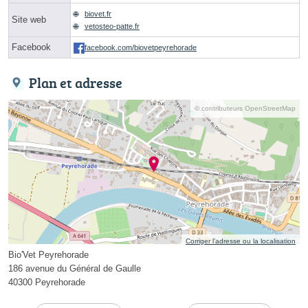
biovet.fr
Site web
vetosteo-patte.fr
Facebook
facebook.com/biovetpeyrehorade
Plan et adresse
© contributeurs OpenStreetMap
Corriger l’adresse ou la localisation
Bio'Vet Peyrehorade
186 avenue du Général de Gaulle
40300 Peyrehorade