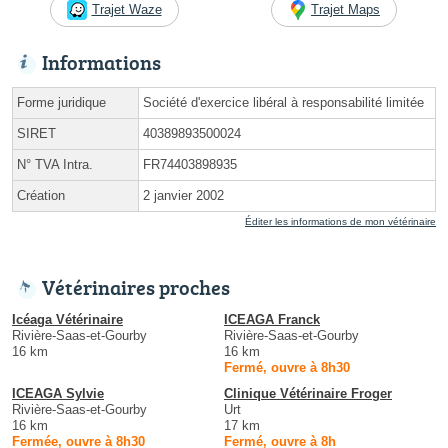
Trajet Waze
Trajet Maps
Informations
Forme juridique
Société d'exercice libéral à responsabilité limitée
SIRET
40389893500024
N° TVA Intra.
FR74403898935
Création
2 janvier 2002
Éditer les informations de mon vétérinaire
Vétérinaires proches
Icéaga Vétérinaire
ICEAGA Franck
Rivière-Saas-et-Gourby
Rivière-Saas-et-Gourby
16 km
16 km
Fermé, ouvre à 8h30
ICEAGA Sylvie
Clinique Vétérinaire Froger
Rivière-Saas-et-Gourby
Urt
16 km
17 km
Fermée, ouvre à 8h30
Fermé, ouvre à 8h