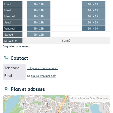
Lundi
9h - 12h
16h - 19h
Mardi
9h - 12h
16h - 19h
Mercredi
9h - 12h
16h - 19h
Jeudi
9h - 12h
16h - 19h
Vendredi
9h - 12h
16h - 19h
Samedi
9h - 12h
Dimanche
Fermé
Signaler une erreur
Contact
Téléphone
Téléphoner au vétérinaire
Email
afaureⓐhotmail.com
Plan et adresse
© contributeurs OpenStreetMap