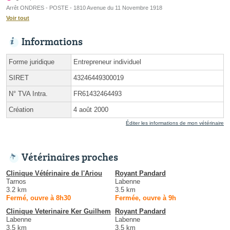
Arrêt ONDRES - POSTE - 1810 Avenue du 11 Novembre 1918
Voir tout
Informations
Forme juridique
Entrepreneur individuel
SIRET
43246449300019
N° TVA Intra.
FR61432464493
Création
4 août 2000
Éditer les informations de mon vétérinaire
Vétérinaires proches
Clinique Vétérinaire de l'Ariou
Royant Pandard
Tarnos
Labenne
3.2 km
3.5 km
Fermé, ouvre à 8h30
Fermée, ouvre à 9h
Clinique Veterinaire Ker Guilhem
Royant Pandard
Labenne
Labenne
3.5 km
3.5 km