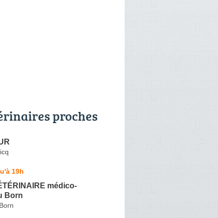
érinaires proches
UR
icq
u'à 19h
ÉTÉRINAIRE médico-
du Born
-Born