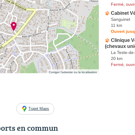
Fermé, ouvr
Cabinet Vé
Sanguinet
11 km
Ouvert jusq
Clinique V
(chevaux un
La Teste-de
20 km
Fermé, ouvr
Corriger l’adresse ou la localisation
Trajet Maps
ports en commun