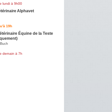
e lundi à 9h00
térinaire Alphavet
u'à 19h
étérinaire Équine de la Teste
iquement)
-Buch
e demain à 7h