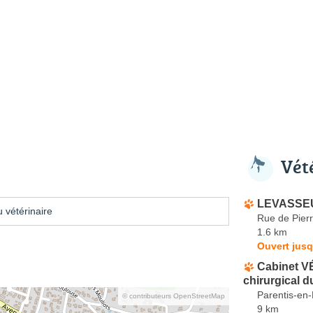
Vét
LEVASSE
 vétérinaire
Rue de Pierr
1.6 km
Ouvert jusq
Cabinet V
chirurgical 
Parentis-en
© contributeurs OpenStreetMap
9 km