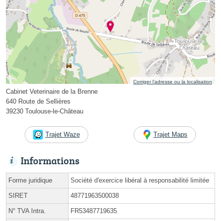
Corriger l’adresse ou la localisation
Cabinet Veterinaire de la Brenne
640 Route de Sellières
39230 Toulouse-le-Château
Trajet Waze
Trajet Maps
Informations
Forme juridique
Société d'exercice libéral à responsabilité limitée
SIRET
48771963500038
N° TVA Intra.
FR53487719635