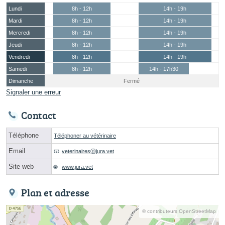
Lundi
8h - 12h
14h - 19h
Mardi
8h - 12h
14h - 19h
Mercredi
8h - 12h
14h - 19h
Jeudi
8h - 12h
14h - 19h
Vendredi
8h - 12h
14h - 19h
Samedi
8h - 12h
14h - 17h30
Dimanche
Fermé
Signaler une erreur
Contact
Téléphone
Téléphoner au vétérinaire
Email
veterinairesⓐjura.vet
Site web
www.jura.vet
Plan et adresse
© contributeurs OpenStreetMap