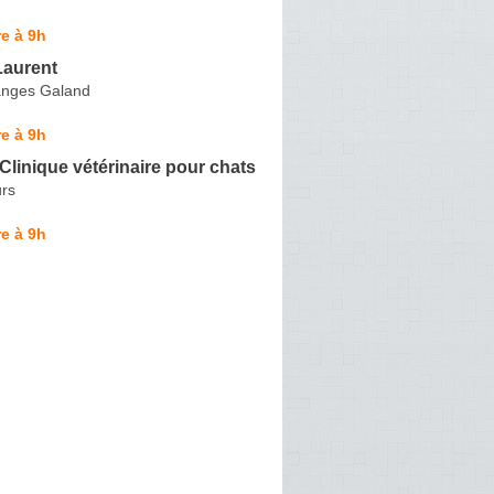
e à 9h
aurent
anges Galand
e à 9h
 Clinique vétérinaire pour chats
urs
e à 9h