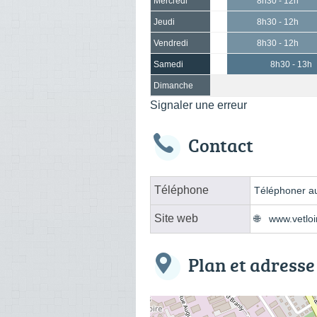
Mercredi
8h30 - 12h
Jeudi
8h30 - 12h
Vendredi
8h30 - 12h
Samedi
8h30 - 13h
Dimanche
Signaler une erreur
Contact
Téléphone
Téléphoner au
Site web
www.vetloir
Plan et adresse