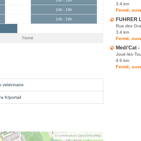
14h - 19h
3.4 km
Fermé, ouvr
14h - 19h
FUHRER L
14h - 19h
Rue des Gr
3.4 km
Fermé, ouvr
Fermé
Medi'Cat -
Joué-lès-To
4.6 km
Fermé, ouvr
 vétérinaire
e.fr/portail
© contributeurs OpenStreetMap