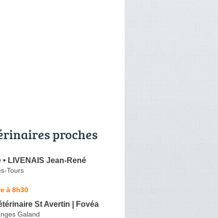
érinaires proches
re • LIVENAIS Jean-René
s-Tours
e à 8h30
térinaire St Avertin | Fovéa
anges Galand