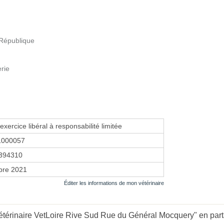
 République
erie
exercice libéral à responsabilité limitée
1000057
394310
bre 2021
Éditer les informations de mon vétérinaire
étérinaire VetLoire Rive Sud Rue du Général Mocquery" en parta