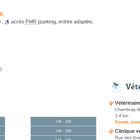
30
e
,
accès
PMR
(parking, entrée adaptée,
n
Vét
Vétérinai
Chambray-lè
2.4 km
Fermé, ouvr
14h - 19h
Clinique vé
14h - 19h
Rue des Gr