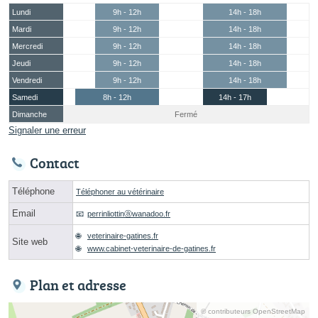
Lundi
9h - 12h
14h - 18h
Mardi
9h - 12h
14h - 18h
Mercredi
9h - 12h
14h - 18h
Jeudi
9h - 12h
14h - 18h
Vendredi
9h - 12h
14h - 18h
Samedi
8h - 12h
14h - 17h
Dimanche
Fermé
Signaler une erreur
Contact
Téléphone
Téléphoner au vétérinaire
Email
perrinliottinⓐwanadoo.fr
veterinaire-gatines.fr
Site web
www.cabinet-veterinaire-de-gatines.fr
Plan et adresse
© contributeurs OpenStreetMap