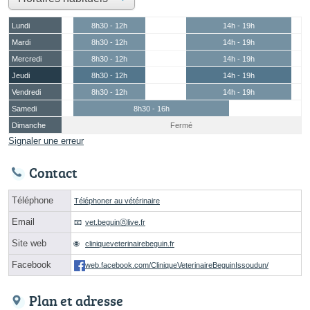
Lundi
8h30 - 12h
14h - 19h
Mardi
8h30 - 12h
14h - 19h
Mercredi
8h30 - 12h
14h - 19h
Jeudi
8h30 - 12h
14h - 19h
Vendredi
8h30 - 12h
14h - 19h
Samedi
8h30 - 16h
Dimanche
Fermé
Signaler une erreur
Contact
Téléphone
Téléphoner au vétérinaire
Email
vet.beguinⓐlive.fr
Site web
cliniqueveterinairebeguin.fr
Facebook
web.facebook.com/CliniqueVeterinaireBeguinIssoudun/
Plan et adresse