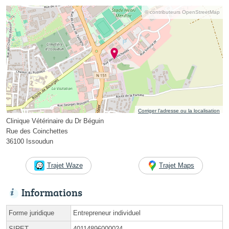
© contributeurs OpenStreetMap
Corriger l’adresse ou la localisation
Clinique Vétérinaire du Dr Béguin
Rue des Coinchettes
36100 Issoudun
Trajet Waze
Trajet Maps
Informations
Forme juridique
Entrepreneur individuel
SIRET
40114896000024