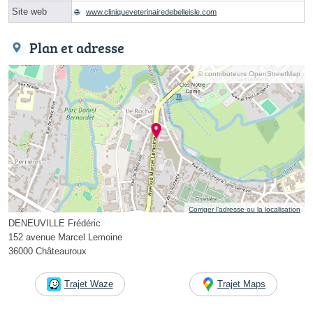
Site web
www.cliniqueveterinairedebelleisle.com
Plan et adresse
© contributeurs OpenStreetMap
Corriger l’adresse ou la localisation
DENEUVILLE Frédéric
152 avenue Marcel Lemoine
36000 Châteauroux
Trajet Waze
Trajet Maps