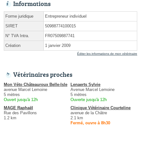
Informations
Forme juridique
Entrepreneur individuel
SIRET
50988774100015
N° TVA Intra.
FR07509887741
Création
1 janvier 2009
Éditer les informations de mon vétérinaire
Vétérinaires proches
Mon Véto Châteauroux Belle-Isle
Lenaerts Sylvie
avenue Marcel Lemoine
Avenue Marcel Lemoine
5 mètres
5 mètres
Ouvert jusqu'à 12h
Ouverte jusqu'à 12h
MAGE Raphaël
Clinique Vétérinaire Courteline
Rue des Pavillons
avenue de la Châtre
1.2 km
2.1 km
Fermé, ouvre à 8h30