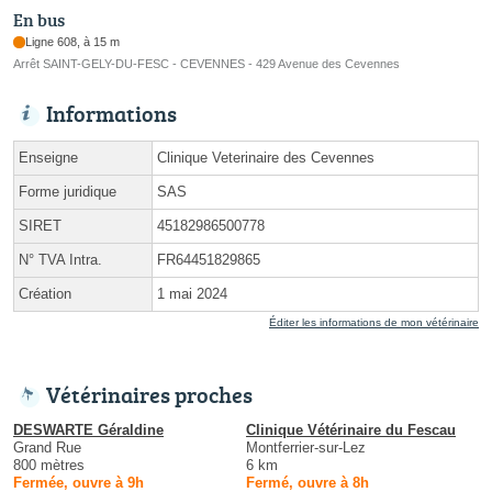
En bus
Ligne 608, à 15 m
Arrêt SAINT-GELY-DU-FESC - CEVENNES - 429 Avenue des Cevennes
Informations
Enseigne
Clinique Veterinaire des Cevennes
Forme juridique
SAS
SIRET
45182986500778
N° TVA Intra.
FR64451829865
Création
1 mai 2024
Éditer les informations de mon vétérinaire
Vétérinaires proches
DESWARTE Géraldine
Clinique Vétérinaire du Fescau
Grand Rue
Montferrier-sur-Lez
800 mètres
6 km
Fermée, ouvre à 9h
Fermé, ouvre à 8h