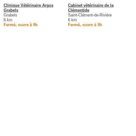
Clinique Vétérinaire Argos
Cabinet vétérinaire de la
Grabels
Clémentide
Grabels
Saint-Clément-de-Rivière
6 km
6 km
Fermé, ouvre à 9h
Fermé, ouvre à 9h