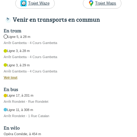
Trajet Waze
Trajet Maps
Venir en transports en commun
En tram
Ligne 5, à 28 m
Arrêt Gambetta - 4 Cours Gambetta
Ligne 3, à 28 m
Arrêt Gambetta - 4 Cours Gambetta
Ligne 3, à 29 m
Arrêt Gambetta - 4 Cours Gambetta
Voir tout
En bus
Ligne 17, à 201 m
Arrêt Rondelet - Rue Rondelet
Ligne 11, à 308 m
Arrêt Rondelet - 1 Rue Catalan
En vélo
Opéra Comédie, à 454 m