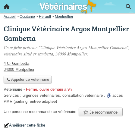
Accueil
>
Occitanie
>
Hérault
>
Montpellier
Clinique Vétérinaire Argos Montpellier
Gambetta
Cette fiche présente "Clinique Vétérinaire Argos Montpellier Gambetta",
vétérinaire situé
cr gambetta
, 34000 Montpellier.
4 Cr Gambetta
34000 Montpellier
📞 Appeler ce vétérinaire
Vétérinaire
-
Fermé, ouvre demain à 9h
Services :
urgences vétérinaires
,
consultation vétérinaire
,
accès
PMR
(parking, entrée adaptée)
Une personne
recommande
ce vétérinaire.
Je recommande
Améliorer cette fiche