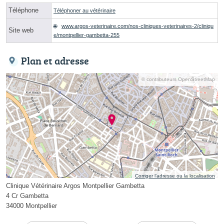
Téléphone
Téléphoner au vétérinaire
www.argos-veterinaire.com/nos-cliniques-veterinaires-2/cliniqu
Site web
e/montpellier-gambetta-255
Plan et adresse
© contributeurs OpenStreetMap
Corriger l’adresse ou la localisation
Clinique Vétérinaire Argos Montpellier Gambetta
4 Cr Gambetta
34000 Montpellier