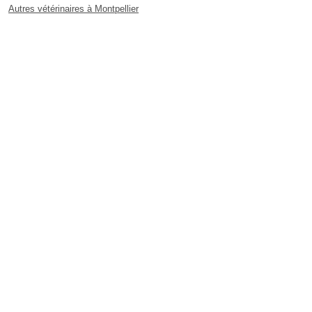
Autres vétérinaires à Montpellier